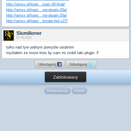
http://amxx.pl/topic...lugin-30-final/
http://amxx.pl/topic...vip-plugin-20a/
http://amxx.pl/topic...vip-plugin-20a/
http://amxx.pl/topic...timate-hot-v27/
Slumilioner
07.02.2011
tylko nad tym jednym pomyśle ostatnim
myślałem że moze ktos by sam mi zrobil taki plugin :F
Udostępnij
Udostępnij
Zablokowany
Pełna wersja
Polski