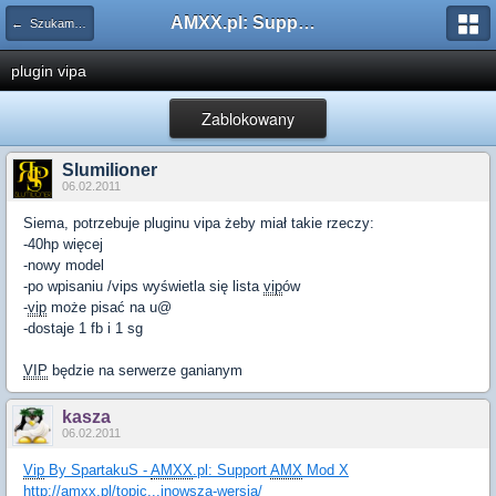
AMXX.pl: Support AMX Mod X i SourceMod
← Szukam pluginu
plugin vipa
Zablokowany
Slumilioner
06.02.2011
Siema, potrzebuje pluginu vipa żeby miał takie rzeczy:
-40hp więcej
-nowy model
-po wpisaniu /vips wyświetla się lista
vip
ów
-
vip
może pisać na u@
-dostaje 1 fb i 1 sg
VIP
będzie na serwerze ganianym
kasza
06.02.2011
Vip
By SpartakuS -
AMXX
.pl: Support
AMX
Mod X
http://amxx.pl/topic...jnowsza-wersja/