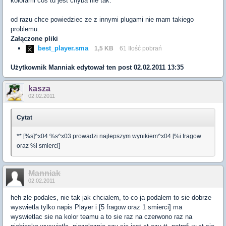
kolorami cos tu jest chyba nie tak:
od razu chce powiedziec ze z innymi plugami nie mam takiego
problemu.
Załączone pliki
best_player.sma
1,5 KB
61 Ilość pobrań
Użytkownik
Manniak
edytował ten post 02.02.2011 13:35
kasza
02.02.2011
Cytat
** [%s]^x04 %s^x03 prowadzi najlepszym wynikiem^x04 [%i fragow
oraz %i smierci]
Manniak
02.02.2011
heh zle podales, nie tak jak chcialem, to co ja podalem to sie dobrze
wyswietla tylko napis Player i [5 fragow oraz 1 smierci] ma
wyswietlac sie na kolor teamu a to sie raz na czerwono raz na