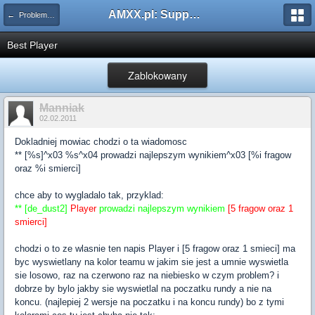
AMXX.pl: Support AMX Mod X i SourceMod
← Problemy z pluginami
Best Player
Zablokowany
Manniak
02.02.2011
Dokladniej mowiac chodzi o ta wiadomosc
** [%s]^x03 %s^x04 prowadzi najlepszym wynikiem^x03 [%i fragow
oraz %i smierci]
chce aby to wygladalo tak, przyklad:
** [de_dust2]
Player
prowadzi najlepszym wynikiem
[5 fragow oraz 1
smierci]
chodzi o to ze wlasnie ten napis Player i [5 fragow oraz 1 smieci] ma
byc wyswietlany na kolor teamu w jakim sie jest a umnie wyswietla
sie losowo, raz na czerwono raz na niebiesko w czym problem? i
dobrze by bylo jakby sie wyswietlal na poczatku rundy a nie na
koncu. (najlepiej 2 wersje na poczatku i na koncu rundy) bo z tymi