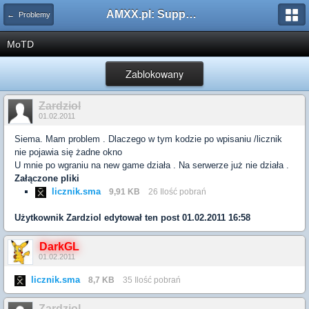
AMXX.pl: Support AMX Mod X i SourceMod
← Problemy
MoTD
Zablokowany
Zardziol
01.02.2011
Siema. Mam problem . Dlaczego w tym kodzie po wpisaniu /licznik
nie pojawia się żadne okno
U mnie po wgraniu na new game działa . Na serwerze już nie działa .
Załączone pliki
licznik.sma
9,91 KB
26 Ilość pobrań
Użytkownik
Zardziol
edytował ten post 01.02.2011 16:58
DarkGL
01.02.2011
licznik.sma
8,7 KB
35 Ilość pobrań
Zardziol