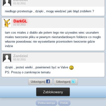
01.02.2011
niedługo przetestuje , dzięki , mogę wiedzieć jaki błąd zrobiłem ?
DarkGL
01.02.2011
tam cos miales z diablo ale potem tego nie uzywales wiec usunalem
miales tworzenie pliku w pewnym niestandardowym folderze co mogło
własnie powodowac nie wyswietlanie przeniosłem tworzenie gdzie
indzie
Zardziol
02.02.2011
dzięki , jesteś wielki , powinieneś być w Valve
PS: Proszę o zamknięcie tematu
Udostępnij
Udostępnij
Zablokowany
Pełna wersja
Polski