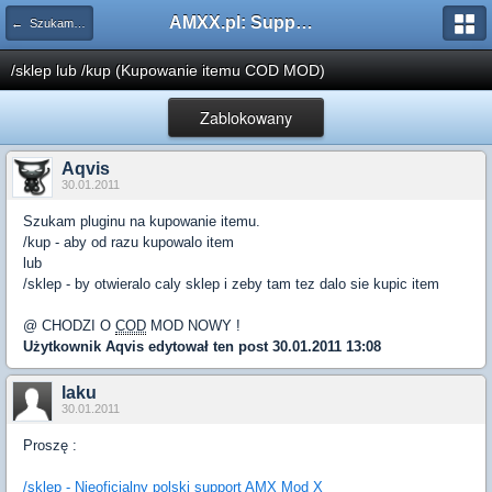
AMXX.pl: Support AMX Mod X i SourceMod
← Szukam pluginu
/sklep lub /kup (Kupowanie itemu COD MOD)
Zablokowany
Aqvis
30.01.2011
Szukam pluginu na kupowanie itemu.
/kup - aby od razu kupowalo item
lub
/sklep - by otwieralo caly sklep i zeby tam tez dalo sie kupic item
@ CHODZI O
COD
MOD NOWY !
Użytkownik
Aqvis
edytował ten post 30.01.2011 13:08
laku
30.01.2011
Proszę :
/sklep - Nieoficjalny polski support
AMX
Mod X