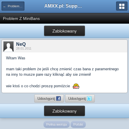
AMXX.pl: Support AMX Mod X i SourceMod
← Problemy z pluginami
Problem Z MiniBans
Zablokowany
NeQ
28.01.2011
Witam Was
mam taki problem że jeśli chcę zmienić czas bana z paramentnego
na inny to musze pare razy kliknąć aby sie zmienił
wie ktoś o co chodzi proszę pomóżcie
Udostępnij
Udostępnij
Zablokowany
Pełna wersja
Polski