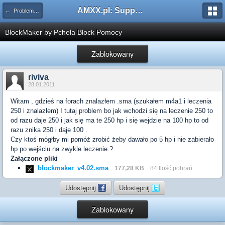
AMXX.pl: Support AMX Mod X i SourceMod
← Problemy z pluginami
BlockMaker by Pchela Block Pomocy
Zablokowany
riviva
28.01.2011
Witam , gdzieś na forach znalazłem .sma (szukałem m4a1 i leczenia
250 i znalazłem) I tutaj problem bo jak wchodzi się na leczenie 250 to
od razu daje 250 i jak się ma te 250 hp i się wejdzie na 100 hp to od
razu znika 250 i daje 100 .
Czy ktoś mógłby mi pomóż zrobić żeby dawało po 5 hp i nie zabierało
hp po wejściu na zwykle leczenie.?
Załączone pliki
blockmaker_v4.02.sma
177,28 KB
84 Ilość pobrań
Udostępnij
Udostępnij
Zablokowany