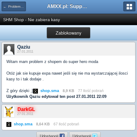
AMXX.pl: Support AMX Mod X i SourceMod
← Problemy z pluginami
SHM Shop - Nie zabiera kasy
Zablokowany
Qaziu
27.01.2011
Witam mam problem z shopem do super hero moda
Otóż jak sie kupuje expa nawet jeśli się nie ma wystarczającej ilosci
kasy to i tak dodaje .
Z góry dzięki ;]
shop.sma
8,9 KB
77 Ilość pobrań
Użytkownik
Qaziu
edytował ten post 27.01.2011 22:09
DarkGL
27.01.2011
shop.sma
8,64 KB
67 Ilość pobrań
Udostępnij
Udostępnij