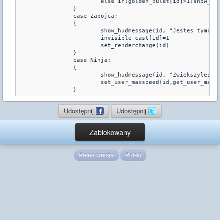
			else if(golden_bulet[id]>1)show_hudmessage(id, "Masz %i magiczne pociski",golden_bulet[id]) 

		}

		case Zabojca:

		{

			show_hudmessage(id, "Jestes tymczasowo niewidzialyn (noz)") 

			invisible_cast[id]=1

			set_renderchange(id)

		}

		case Ninja:

		{

			show_hudmessage(id, "Zwiekszyles sobie tymczasowo predkosc") 

			set_user_maxspeed(id,get_user_maxspeed(id)+25.0)

		}
Udostępnij
Udostępnij
Zablokowany
Pełna wersja
Polski