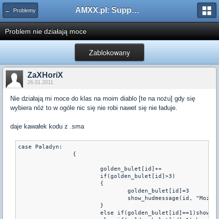
AMXX.pl: Support AMX Mod X i SourceMod
← Problemy
Problem nie działają moce
Zablokowany
ZaXHoriX
26.01.2011
Nie działają mi moce do klas na moim diablo [te na nożu] gdy się
wybiera nóż to w ogóle nic się nie robi nawet się nie ładuje.
daje kawałek kodu z .sma
case Paladyn:

		{

			golden_bulet[id]++

			if(golden_bulet[id]>3)

			{

				golden_bulet[id]=3

				show_hudmessage(id, "Mozesz miec maxymalnie 3 magiczne pociskow",golden_bulet[id]) 

			}

			else if(golden_bulet[id]==1)show_hudmessage(id, "Masz 1 magiczny pocisk") 
