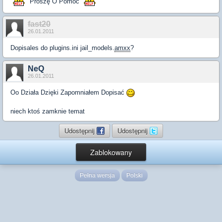
Proszę O Pomoc
fast20
26.01.2011
Dopisales do plugins.ini jail_models.
amxx
?
NeQ
26.01.2011
Oo Działa Dzięki Zapomniałem Dopisać
niech ktoś zamknie temat
Udostępnij
Udostępnij
Zablokowany
Pełna wersja
Polski