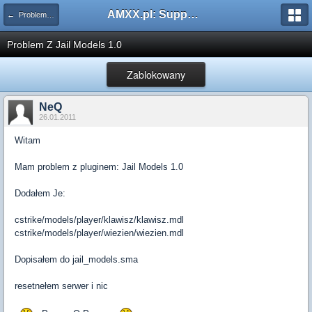
AMXX.pl: Support AMX Mod X i SourceMod
← Problemy z pluginami
Problem Z Jail Models 1.0
Zablokowany
NeQ
26.01.2011
Witam
Mam problem z pluginem: Jail Models 1.0
Dodałem Je:
cstrike/models/player/klawisz/klawisz.mdl
cstrike/models/player/wiezien/wiezien.mdl
Dopisałem do jail_models.sma
resetnełem serwer i nic