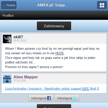
AMXX.pl: Support AMX Mod X i SourceMod
← Pytania
PodBot
Zablokowany
skill?
25.01.2011
Witam ! Mam pytanie czy ktoś by mi nie pomógł wgrać pod boty na
moj serwer od razu mówie ze to nie
HLDS
.
Chce wgrac pod boty tak ze graja same a jak ktos wbije to jeden
podbot odchodzi itd...
Pomoze mi ktos wgrac? proszę o pomoc!
Abes Mapper
27.01.2011
Lista Artykułów i Instrukcji - Nieoficjalny polski support
AMX
Mod X
Udostępnij
Udostępnij