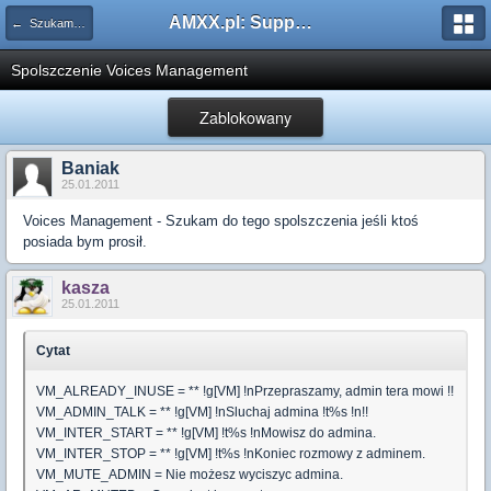
AMXX.pl: Support AMX Mod X i SourceMod
← Szukam pluginu
Spolszczenie Voices Management
Zablokowany
Baniak
25.01.2011
Voices Management - Szukam do tego spolszczenia jeśli ktoś
posiada bym prosił.
kasza
25.01.2011
Cytat
VM_ALREADY_INUSE = ** !g[VM] !nPrzepraszamy, admin tera mowi !!
VM_ADMIN_TALK = ** !g[VM] !nSluchaj admina !t%s !n!!
VM_INTER_START = ** !g[VM] !t%s !nMowisz do admina.
VM_INTER_STOP = ** !g[VM] !t%s !nKoniec rozmowy z adminem.
VM_MUTE_ADMIN = Nie możesz wyciszyc admina.