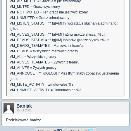
VM_AR_MUTED = Gracz jest juz zmutowany.
VM_MUTED = Gracz wyciszony.
VM_NOT_MUTED = Ten gracz nie jest wyciszony.
VM_UNMUTED = Gracz odmutowany.
VM_LISTEN_STATUS = ** !g[VM] !nTwoj status sluchania admina to :
!g%s
VM_ALIVES_STATUS = ** !g[VM] !nZywi gracze slysza !t%L!n.
VM_DEADS_STATUS = ** !g[VM] !nMartwi gracze slysza !t%L!n.
VM_DEADS_TEAMATES = Martwych z team'u.
VM_DEADS = Wszystkich martwych graczy.
VM_ALL = Wszystkich graczy.
VM_ALIVES_TEAMATES = Zywych z team'u.
VM_ALIVES = Zywych graczy.
VM_ANNOUCE = ** !g[GLOS] !nPisz !t/vm !naby zobaczyc ustawienia
glosu!
VM_MUTE_ACTIVITY = Zmutowales %s
VM_UNMUTE_ACTIVITY = Odmutowales %s
Baniak
25.01.2011
Podziękować bardzo