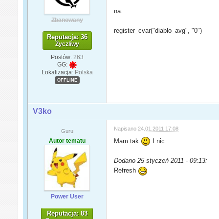
na:
Zbanowany
register_cvar("diablo_avg", "0")
Reputacja: 36
Życzliwy
Postów:
263
GG:
Lokalizacja:
Polska
OFFLINE
V3ko
Napisano
24.01.2011 17:08
Guru
Autor tematu
Mam tak
I nic
Dodano 25 styczeń 2011 - 09:13:
Refresh
Power User
Reputacja: 83