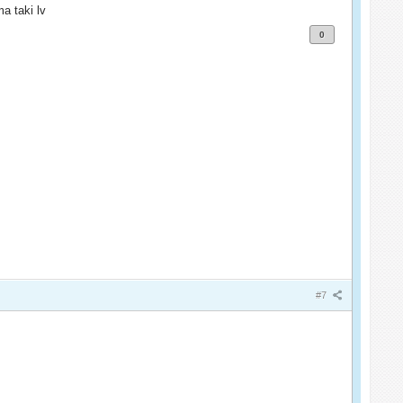
a taki lv
0
#7