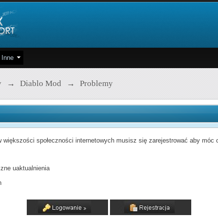
Inne
y
→
Diablo Mod
→
Problemy
 większości społeczności internetowych musisz się zarejestrować aby móc od
zne uaktualnienia
h