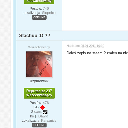
Zaawansowany
Postów:
746
Lokalizacja:
Stopnica
OFFLINE
Stachuu :D ??
Napisano
25.01.2011 10:10
Wszechobecny
Dałeś zapis na steam ? zmien na nick
Użytkownik
Reputacja: 237
Wszechwidzący
Postów:
476
GG:
Steam:
Imię:
Dawid
Lokalizacja:
Karsznice
OFFLINE