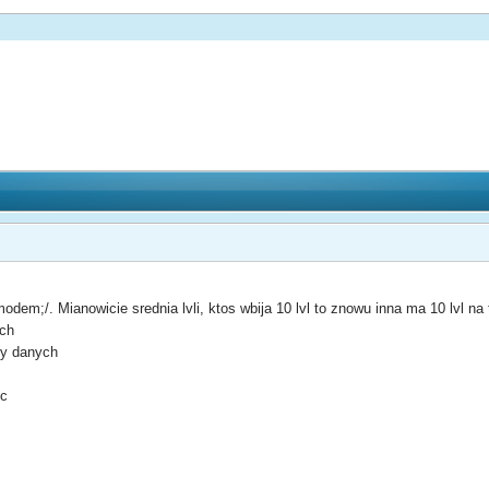
m;/. Mianowicie srednia lvli, ktos wbija 10 lvl to znowu inna ma 10 lvl na te
ych
zy danych
yc