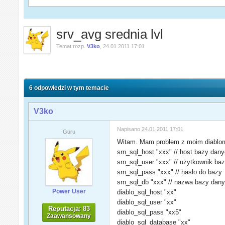
srv_avg srednia lvl
Temat rozp.
V3ko
,
24.01.2011 17:01
6 odpowiedzi w tym temacie
V3ko
Napisano
24.01.2011 17:01
Guru
Witam. Mam problem z moim diablomode
srn_sql_host "xxx" // host bazy dan
srn_sql_user "xxx" // użytkownik ba
srn_sql_pass "xxx" // hasło do bazy
srn_sql_db "xxx" // nazwa bazy dan
Power User
diablo_sql_host "xx"
diablo_sql_user "xx"
Reputacja: 83
diablo_sql_pass "xx5"
Zaawansowany
diablo_sql_database "xx"