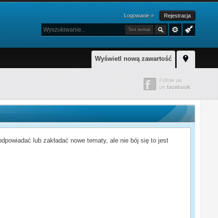
Logowanie »
Rejestracja
Ten temat
Wyświetl nową zawartość
powiadać lub zakładać nowe tematy, ale nie bój się to jest