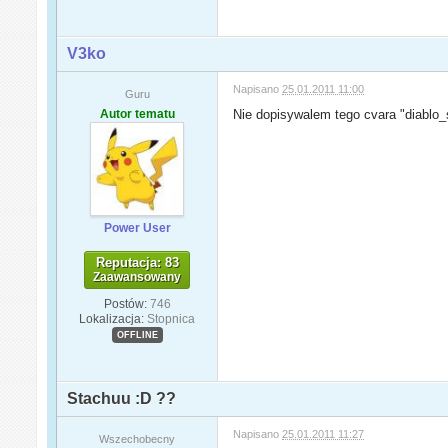
V3ko
Napisano
25.01.2011 11:00
Guru
Autor tematu
Nie dopisywalem tego cvara "diablo
Power User
Reputacja: 83
Zaawansowany
Postów:
746
Lokalizacja:
Stopnica
OFFLINE
Stachuu :D ??
Napisano
25.01.2011 11:27
Wszechobecny