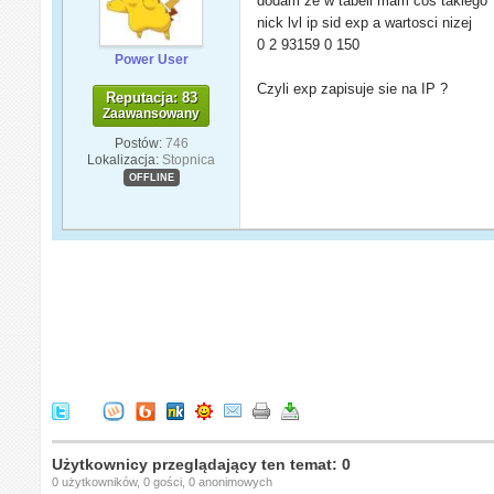
dodam ze w tabeli mam cos takiego
nick lvl ip sid exp a wartosci nizej
0 2 93159 0 150
Power User
Czyli exp zapisuje sie na IP ?
Reputacja: 83
Zaawansowany
Postów:
746
Lokalizacja:
Stopnica
OFFLINE
Użytkownicy przeglądający ten temat: 0
0 użytkowników, 0 gości, 0 anonimowych