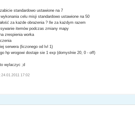
a zabicie standardowo ustawione na 7
 wykonania celu misji standardowo ustawione na 50
ymałość za każde obrażenia ? Ile za każdym razem
apisywanie itemów podczas zmiany mapy
na zrespienia worka
dczenia
ej serwera (liczonego od lvl 1)
go hp wrogowi dostaje sie 1 exp (domyslnie 20, 0 - off)
to wylaczyc ;d
t 24.01.2011 17:02