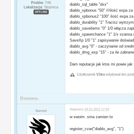
Postów:
746
diablo_sql_table "dxx"
Lokalizacja:
Stopnica
diablo_xpbonus "50" ///ilość expa z
OFFLINE
diablo_xpbonus2 "100" ilość expa za
diablo_durability "1" Tracisz wytrz
diablo_saveitems "0" 1/0 włącza z
diablo_spawnchance "1" 1/x szansa 
SaveXp 1/0 "1" zapisywanie doświa
diablo_avg "0" - zaczynanie od sredni
diablo_dmg_exp "15" - za ile zabrane
Dam reputacje jak ktos mi powie jak 
Użytkownik
V3ko
edytował ten pos
Drewno.
Napisano
24.01.2011 17:03
Banned
w swoim .sma zamien to
register_cvar("diablo_avg", "1")