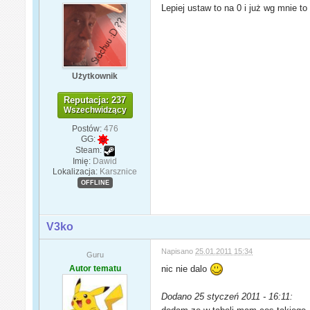
Lepiej ustaw to na 0 i już wg mnie t
Użytkownik
Reputacja: 237
Wszechwidzący
Postów:
476
GG:
Steam:
Imię:
Dawid
Lokalizacja:
Karsznice
OFFLINE
V3ko
Napisano
25.01.2011 15:34
Guru
Autor tematu
nic nie dalo
Dodano 25 styczeń 2011 - 16:11: