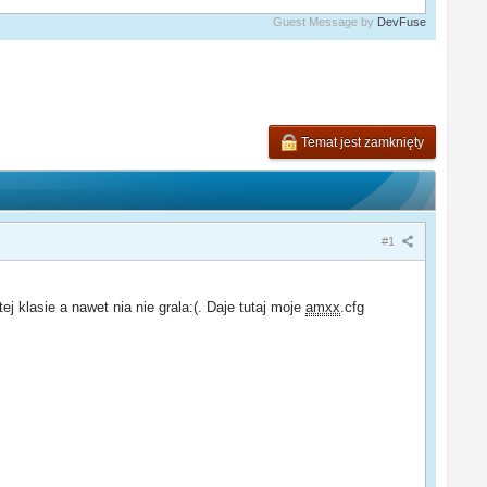
Guest Message by
DevFuse
Temat jest zamknięty
#1
j klasie a nawet nia nie grala:(. Daje tutaj moje
amxx
.cfg