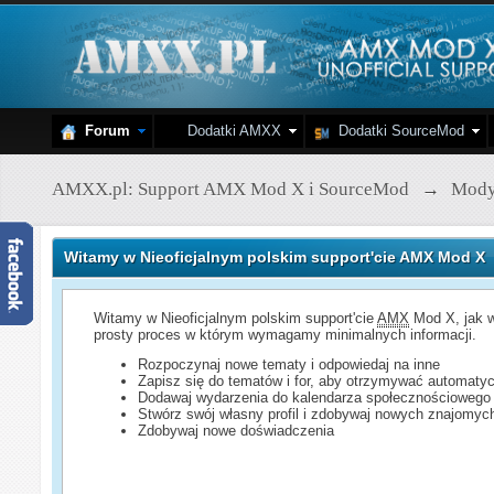
Forum
Dodatki AMXX
Dodatki SourceMod
AMXX.pl: Support AMX Mod X i SourceMod
→
Mod
Witamy w Nieoficjalnym polskim support'cie AMX Mod X
Witamy w Nieoficjalnym polskim support'cie
AMX
Mod X, jak w
prosty proces w którym wymagamy minimalnych informacji.
Rozpoczynaj nowe tematy i odpowiedaj na inne
Zapisz się do tematów i for, aby otrzymywać automatyc
Dodawaj wydarzenia do kalendarza społecznościowego
Stwórz swój własny profil i zdobywaj nowych znajomyc
Zdobywaj nowe doświadczenia