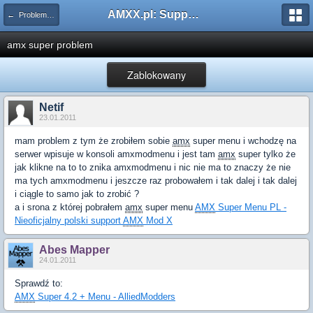
AMXX.pl: Support AMX Mod X i SourceMod
← Problemy z pluginami
amx super problem
Zablokowany
Netif
23.01.2011
mam problem z tym że zrobiłem sobie
amx
super menu i wchodzę na
serwer wpisuje w konsoli amxmodmenu i jest tam
amx
super tylko że
jak klikne na to to znika amxmodmenu i nic nie ma to znaczy że nie
ma tych amxmodmenu i jeszcze raz probowałem i tak dalej i tak dalej
i ciągle to samo jak to zrobić ?
a i srona z której pobrałem
amx
super menu
AMX
Super Menu PL -
Nieoficjalny polski support
AMX
Mod X
Abes Mapper
24.01.2011
Sprawdź to:
AMX
Super 4.2 + Menu - AlliedModders