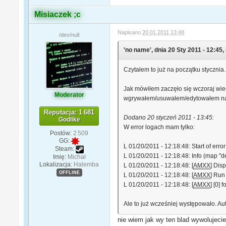
Misiaczek ;c
Napisano
20.01.2011 13:48
/dev/null
'no name', dnia 20 Sty 2011 - 12:45,
Czytałem to już na początku stycznia
Jak mówiłem zaczęło się wczoraj wiec
Moderator
wgrywałem/usuwałem/edytowałem na
Reputacja: 1 681
Dodano 20 styczeń 2011 - 13:45:
Godlike
W error logach mam tylko:
Postów:
2 509
GG:
L 01/20/2011 - 12:18:48: Start of erro
Steam:
L 01/20/2011 - 12:18:48: Info (map "
Imię:
Michał
Lokalizacja:
Halemba
L 01/20/2011 - 12:18:48: [
AMXX
] Dis
OFFLINE
L 01/20/2011 - 12:18:48: [
AMXX
] Run
L 01/20/2011 - 12:18:48: [
AMXX
] [0] 
Ale to już wcześniej występowało. Aut
nie wiem jak wy ten blad wywolujec