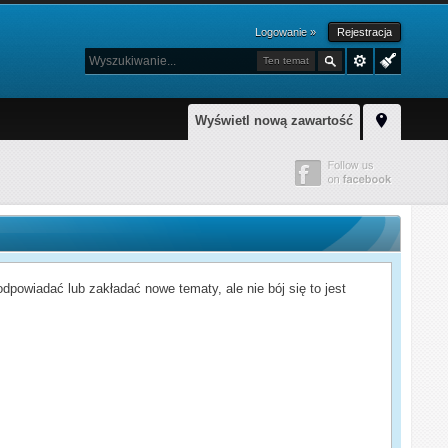
Logowanie »
Rejestracja
Ten temat
Wyświetl nową zawartość
powiadać lub zakładać nowe tematy, ale nie bój się to jest