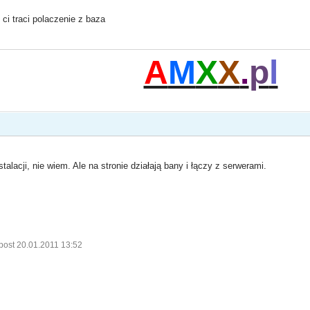
ci traci polaczenie z baza
A
M
X
X
.
p
l
stalacji, nie wiem. Ale na stronie działają bany i łączy z serwerami.
post 20.01.2011 13:52