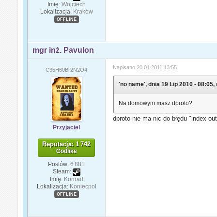
Imię:
Wojciech
Lokalizacja:
Kraków
OFFLINE
mgr inż. Pavulon
Napisano
20.01.2011 13:55
C35H60Br2N2O4
'no name', dnia 19 Lip 2010 - 08:05, 
Na domowym masz dproto?
dproto nie ma nic do błędu "index ou
Przyjaciel
Reputacja: 1 742
Godlike
Postów:
6 881
Steam:
Imię:
Konrad
Lokalizacja:
Koniecpol
OFFLINE