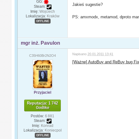
GG:
Jakieś sugestie?
Steam:
Imię:
Wojciech
Lokalizacja:
Kraków
PS: amxmodx, metamod, dproto mam 
OFFLINE
mgr inż. Pavulon
Napisano
20.01.2011 13:41
C35H60Br2N2O4
[Ważne] AutoBuy and ReBuy bug Fix -
Przyjaciel
Reputacja: 1 742
Godlike
Postów:
6 881
Steam:
Imię:
Konrad
Lokalizacja:
Koniecpol
OFFLINE