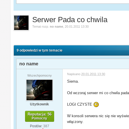
Serwer Pada co chwila
Temat rozp.
no name
,
20.01.2011 13:30
9 odpowiedzi w tym temacie
no name
Napisano
20.01.2011 13:30
Wszechpomocny
Siema.
Od wczoraj serwer mi co chwila pada.
Użytkownik
LOGI CZYSTE
Reputacja: 56
W konsoli serwera nic się nie wyświet
Pomocny
włączony.
Postów:
387