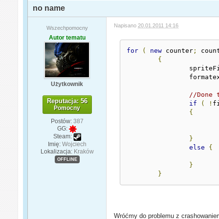
no name
Napisano
20.01.2011 14:16
Wszechpomocny
Autor tematu
for
(
new
 counter
;
 coun
{
		spriteF
		formate
Użytkownik
//Done 
Reputacja: 56
if
(
!
f
Pomocny
{
Postów:
387
GG:
Steam:
}
Imię:
Wojciech
else
{
Lokalizacja:
Kraków
OFFLINE
}
}
Wróćmy do problemu z crashowaniem