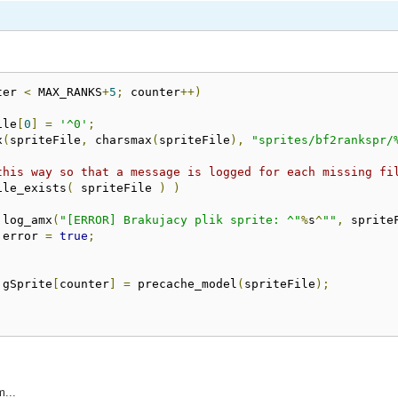
ter 
<
 MAX_RANKS
+
5
;
 counter
++)
ile
[
0
]
=
'^0'
;
x
(
spriteFile
,
 charsmax
(
spriteFile
),
"sprites/bf2rankspr/
this way so that a message is logged for each missing fi
ile_exists
(
 spriteFile 
)
)
			log_amx
(
"[ERROR] Brakujacy plik sprite: ^"
%
s
^
""
,
 sprite
			error 
=
true
;
			gSprite
[
counter
]
=
 precache_model
(
spriteFile
);
...