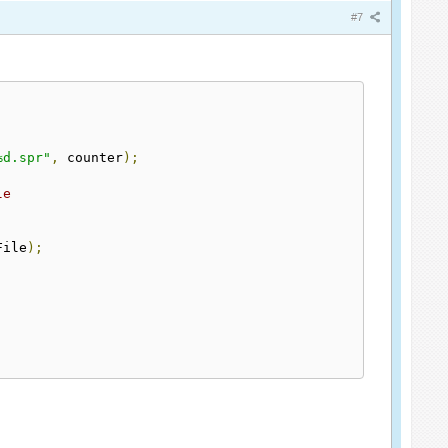
#7
%d.spr"
,
 counter
);
le
File
);