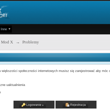
Inne
 Mod X
→
Problemy
 większości społeczności internetowych musisz się zarejestrować aby móc od
zne uaktualnienia
h