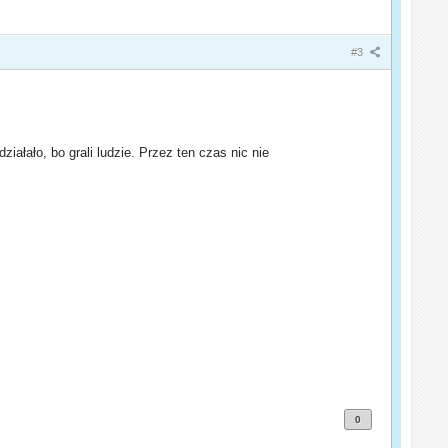
#3
ałało, bo grali ludzie. Przez ten czas nic nie
0