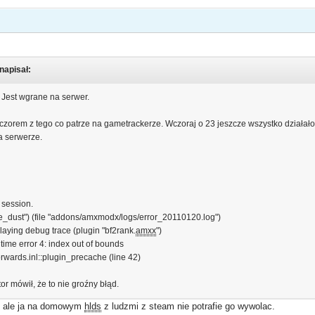
 napisał:
. Jest wgrane na serwer.
zorem z tego co patrze na gametrackerze. Wczoraj o 23 jeszcze wszystko działało, b
 serwerze.
r session.
de_dust") (file "addons/amxmodx/logs/error_20110120.log")
playing debug trace (plugin "bf2rank.
amxx
")
 time error 4: index out of bounds
forwards.inl::plugin_precache (line 42)
or mówił, że to nie groźny błąd.
ie ale ja na domowym
hlds
z ludzmi z steam nie potrafie go wywolac.