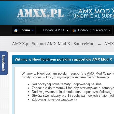
Forum
Dodatki AMXX
Dodatki SourceMod
AMXX.pl: Support AMX Mod X i SourceMod
→
AMX
Witamy w Nieoficjalnym polskim support'cie AMX Mod X
Witamy w Nieoficjalnym polskim support'cie
AMX
Mod X, jak w
prosty proces w którym wymagamy minimalnych informacji.
Rozpoczynaj nowe tematy i odpowiedaj na inne
Zapisz się do tematów i for, aby otrzymywać automatyc
Dodawaj wydarzenia do kalendarza społecznościowego
Stwórz swój własny profil i zdobywaj nowych znajomyc
Zdobywaj nowe doświadczenia