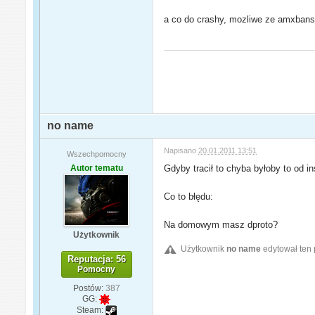
a co do crashy, mozliwe ze amxbans 
no name
Napisano
20.01.2011 13:51
Wszechpomocny
Autor tematu
Gdyby tracił to chyba byłoby to od in
Co to błędu:
Na domowym masz dproto?
Użytkownik
Użytkownik
no name
edytował ten 
Reputacja: 56
Pomocny
Postów:
387
GG:
Steam: