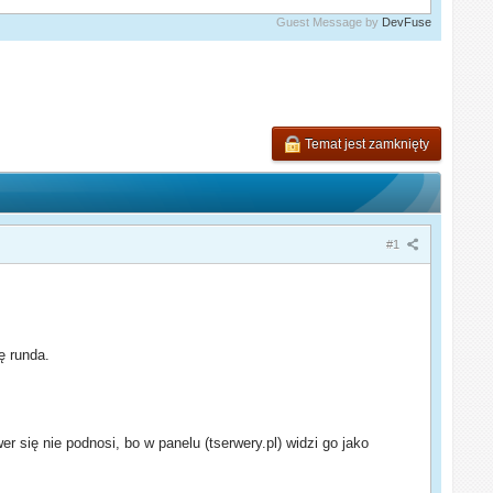
Guest Message by
DevFuse
Temat jest zamknięty
#1
ę runda.
er się nie podnosi, bo w panelu (tserwery.pl) widzi go jako