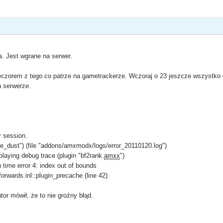
a. Jest wgrane na serwer.
czorem z tego co patrze na gametrackerze. Wczoraj o 23 jeszcze wszystko dzi
 serwerze.
r session.
de_dust") (file "addons/amxmodx/logs/error_20110120.log")
playing debug trace (plugin "bf2rank.
amxx
")
 time error 4: index out of bounds
 forwards.inl::plugin_precache (line 42)
tor mówił, że to nie groźny błąd.