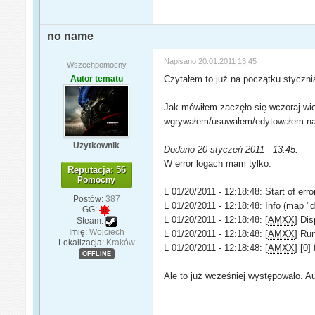
no name
Napisano
20.01.2011 13:45
Wszechpomocny
Autor tematu
Czytałem to już na początku styczni
Jak mówiłem zaczęło się wczoraj wie
wgrywałem/usuwałem/edytowałem na
Użytkownik
Dodano 20 styczeń 2011 - 13:45:
W error logach mam tylko:
Reputacja: 56
Pomocny
L 01/20/2011 - 12:18:48: Start of erro
Postów:
387
L 01/20/2011 - 12:18:48: Info (map "
GG:
L 01/20/2011 - 12:18:48: [
AMXX
] Dis
Steam:
Imię:
Wojciech
L 01/20/2011 - 12:18:48: [
AMXX
] Run
Lokalizacja:
Kraków
L 01/20/2011 - 12:18:48: [
AMXX
] [0]
OFFLINE
Ale to już wcześniej występowało. Au