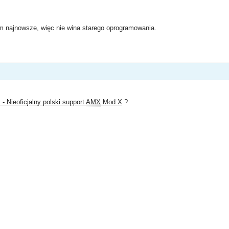
najnowsze, więc nie wina starego oprogramowania.
 Nieoficjalny polski support
AMX
Mod X
?