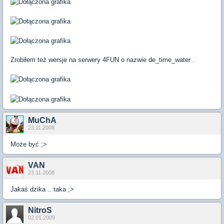
Zrobiłem też wersje na serwery 4FUN o nazwie de_time_water .
MuChA
23.11.2008
Może być ;>
VAN
23.11.2008
Jakaś dzika .. taka ;>
NitroS
02.01.2009