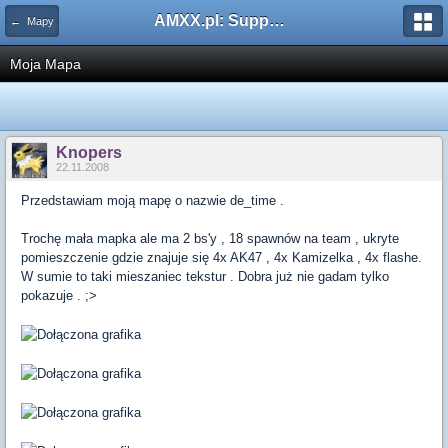
AMXX.pl: Support AMX Mod X i SourceMod
← Mapy
Moja Mapa
Knopers
22.11.2008
Przedstawiam moją mapę o nazwie de_time .
Trochę mała mapka ale ma 2 bs'y , 18 spawnów na team , ukryte
pomieszczenie gdzie znajuje się 4x AK47 , 4x Kamizelka , 4x flashe.
W sumie to taki mieszaniec tekstur . Dobra już nie gadam tylko
pokazuje . ;>