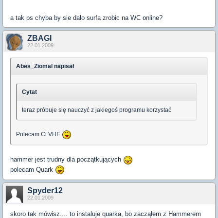
a tak ps chyba by sie dało surfa zrobic na WC online?
ZBAGI
22.01.2009
Abes_Ziomal napisał
Cytat
teraz próbuje się nauczyć z jakiegoś programu korzystać
Polecam Ci VHE
hammer jest trudny dla początkujących
polecam Quark
Spyder12
22.01.2009
skoro tak mówisz.... to instaluje quarka, bo zacząłem z Hammerem