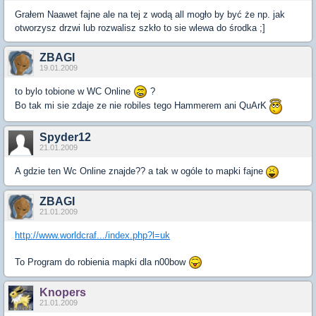
Grałem Naawet fajne ale na tej z wodą all mogło by być że np. jak
otworzysz drzwi lub rozwalisz szkło to sie wlewa do środka ;]
ZBAGI
19.01.2009
to bylo tobione w WC Online
?
Bo tak mi sie zdaje ze nie robiles tego Hammerem ani QuArK
Spyder12
21.01.2009
A gdzie ten Wc Online znajde?? a tak w ogóle to mapki fajne
ZBAGI
21.01.2009
http://www.worldcraf.../index.php?l=uk
To Program do robienia mapki dla n00bow
Knopers
21.01.2009