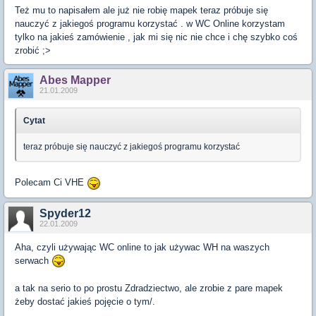
Też mu to napisałem ale już nie robię mapek teraz próbuje się
nauczyć z jakiegoś programu korzystać . w WC Online korzystam
tylko na jakieś zamówienie , jak mi się nic nie chce i chę szybko coś
zrobić ;>
Abes Mapper
21.01.2009
Cytat
teraz próbuje się nauczyć z jakiegoś programu korzystać
Polecam Ci VHE
Spyder12
22.01.2009
Aha, czyli używając WC online to jak używac WH na waszych
serwach
a tak na serio to po prostu Zdradziectwo, ale zrobie z pare mapek
żeby dostać jakieś pojęcie o tym/.