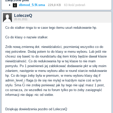
Załączone pliki
dbmod_5.9l.sma
229,8 KB
63 Ilość pobrań
LoleczeQ
20.01.2011
Co do stalker ringa to w case tego itemu usuń redukowanie hp.
Co do klasy o nazwie stalker.
Zrób nową zmienną dot. niewidzialości, pozmieniaj wszystko co do
niej potrzebne. Dodaj potem to do klasy w menu wyboru. Lub jeśli nie
chcesz się bawić to do roundstartu daj item który będzie dawał klasie
niewidzialność. Co do redukowania hp w tej klasie to nie mam
pomysłu. Po 1 powinieneś jej zablokować dodawanie pkt w siłę moim
zdaniem, następnie w menu wyboru albo w round starcie redukowanie
hp. Co do tego żeby była w premium, w menu wyboru klasy daj if
admin_level_i flaga (o ile się nie mylę) w każdym razie coś w tym
stylu. Sma Ci nie zrobię ponieważ jak by tego nie ująć masz 1 post,
co oznacza, że wszedłeś na to forum tylko po to żeby zasięgnąść
informacji nie dając nic od siebie.
Dziękuję dowiedzenia pozdro od LoleczeQ