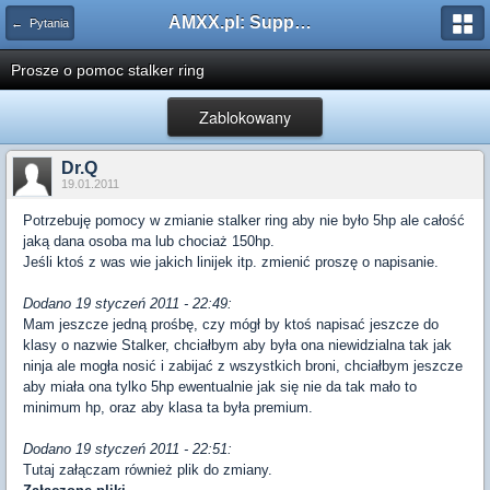
AMXX.pl: Support AMX Mod X i SourceMod
← Pytania
Prosze o pomoc stalker ring
Zablokowany
Dr.Q
19.01.2011
Potrzebuję pomocy w zmianie stalker ring aby nie było 5hp ale całość
jaką dana osoba ma lub chociaż 150hp.
Jeśli ktoś z was wie jakich linijek itp. zmienić proszę o napisanie.
Dodano 19 styczeń 2011 - 22:49:
Mam jeszcze jedną prośbę, czy mógł by ktoś napisać jeszcze do
klasy o nazwie Stalker, chciałbym aby była ona niewidzialna tak jak
ninja ale mogła nosić i zabijać z wszystkich broni, chciałbym jeszcze
aby miała ona tylko 5hp ewentualnie jak się nie da tak mało to
minimum hp, oraz aby klasa ta była premium.
Dodano 19 styczeń 2011 - 22:51:
Tutaj załączam również plik do zmiany.