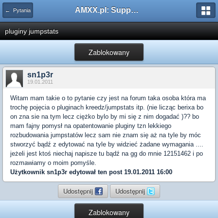
AMXX.pl: Support AMX Mod X i SourceMod
← Pytania
pluginy jumpstats
Zablokowany
sn1p3r
19.01.2011
Witam mam takie o to pytanie czy jest na forum taka osoba która ma
trochę pojęcia o pluginach kreedz/jumpstats itp. (nie licząc berixa bo
on zna sie na tym lecz ciężko bylo by mi się z nim dogadać )?? bo
mam fajny pomysł na opatentowanie pluginy tzn lekkiego
rozbudowania jumpstatów lecz sam nie znam się aż na tyle by móc
stworzyć bądź z edytować na tyle by widzieć żadane wymagania ....
jeżeli jest ktoś niechaj napisze tu bądź na gg do mnie 12151462 i po
rozmawiamy o moim pomyśle.
Użytkownik
sn1p3r
edytował ten post 19.01.2011 16:00
Udostępnij
Udostępnij
Zablokowany