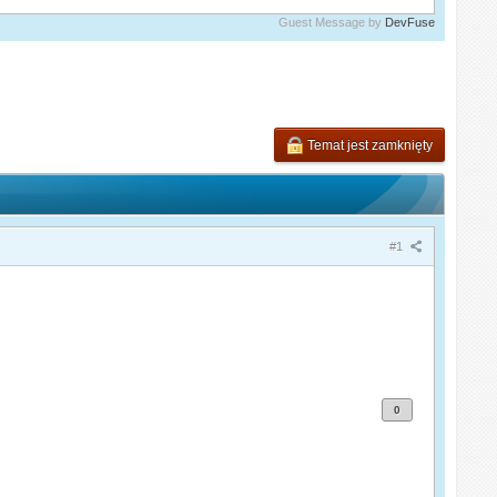
Guest Message by
DevFuse
Temat jest zamknięty
#1
0