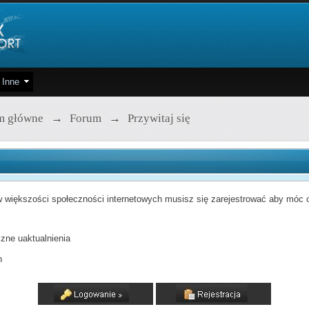
Inne
m główne
→
Forum
→
Przywitaj się
 większości społeczności internetowych musisz się zarejestrować aby móc od
zne uaktualnienia
h