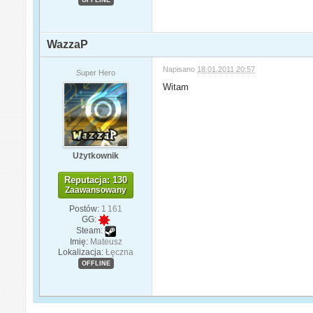
WazzaP
Napisano
18.01.2011 20:57
Super Hero
Witam
Użytkownik
Reputacja: 130
Zaawansowany
Postów:
1 161
GG:
Steam:
Imię:
Mateusz
Lokalizacja:
Łęczna
OFFLINE