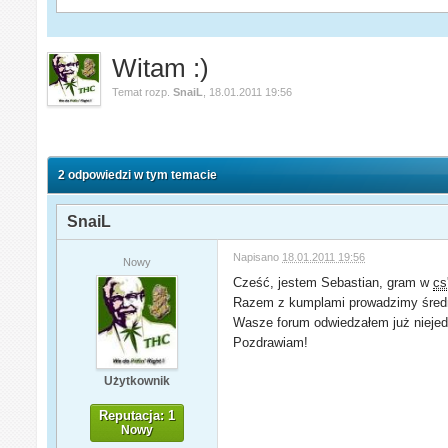
Witam :)
Temat rozp.
SnaiL
,
18.01.2011 19:56
2 odpowiedzi w tym temacie
SnaiL
Napisano
18.01.2011 19:56
Nowy
Cześć, jestem Sebastian, gram w
cs
Razem z kumplami prowadzimy średni
Wasze forum odwiedzałem już niejedn
Pozdrawiam!
Użytkownik
Reputacja: 1
Nowy