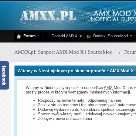
Forum
Dodatki AMXX
Dodatki SourceMod
AMXX.pl: Support AMX Mod X i SourceMod
→
Foru
Witamy w Nieoficjalnym polskim support'cie AMX Mod X
Witamy w Nieoficjalnym polskim support'cie
AMX
Mod X, jak w
prosty proces w którym wymagamy minimalnych informacji.
Rozpoczynaj nowe tematy i odpowiedaj na inne
Zapisz się do tematów i for, aby otrzymywać automatyc
Dodawaj wydarzenia do kalendarza społecznościowego
Stwórz swój własny profil i zdobywaj nowych znajomyc
Zdobywaj nowe doświadczenia