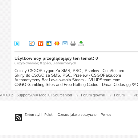
Użytkownicy przeglądający ten temat: 0
0 użytkowników, 0 gości, 0 anonimowych
Coinsy CSGOPolygon Za SMS, PSC , Przelew - CoinSell.pro
Skiny do CS:GO za SMS, PSC, Przelew - CSGOPaka.com
Automatyczny Bot Levelowania Steam - LVLUPSteam.com
CSGO Gambling Sites and Free Betting Codes - DreamCodes.gg
💸 
AMXX.pl: Support AMX Mod X i SourceMod
→
Forum główne
→
Forum
→
Pr
Zmień styl
Polski
Oznacz jako przeczytane
Pomoc