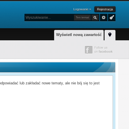
Logowanie »
Rejestracja
Ten temat
Wyświetl nową zawartość
powiadać lub zakładać nowe tematy, ale nie bój się to jest