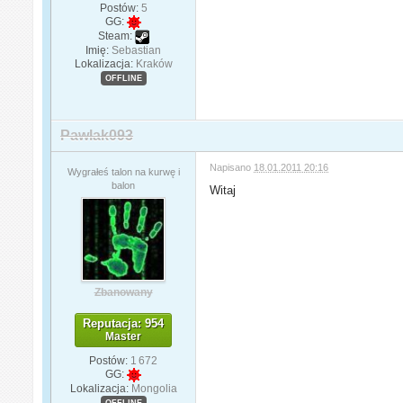
Postów:
5
GG:
Steam:
Imię:
Sebastian
Lokalizacja:
Kraków
OFFLINE
Pawlak093
Napisano
18.01.2011 20:16
Wygrałeś talon na kurwę i
balon
Witaj
Zbanowany
Reputacja: 954
Master
Postów:
1 672
GG:
Lokalizacja:
Mongolia
OFFLINE