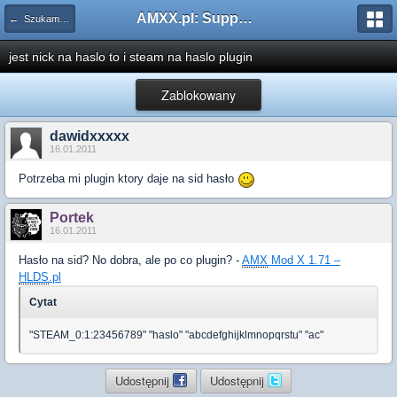
AMXX.pl: Support AMX Mod X i SourceMod
← Szukam pluginu
jest nick na haslo to i steam na haslo plugin
Zablokowany
dawidxxxxx
16.01.2011
Potrzeba mi plugin ktory daje na sid hasło
Portek
16.01.2011
Hasło na sid? No dobra, ale po co plugin? -
AMX
Mod X 1.71 –
HLDS
.pl
Cytat
"STEAM_0:1:23456789" "haslo" "abcdefghijklmnopqrstu" "ac"
Udostępnij
Udostępnij