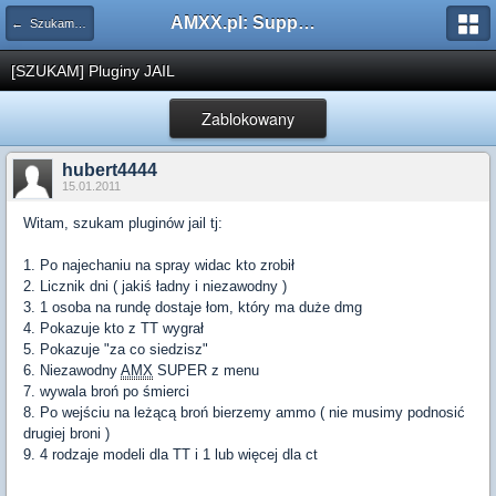
AMXX.pl: Support AMX Mod X i SourceMod
← Szukam pluginu
[SZUKAM] Pluginy JAIL
Zablokowany
hubert4444
15.01.2011
Witam, szukam pluginów jail tj:
1. Po najechaniu na spray widac kto zrobił
2. Licznik dni ( jakiś ładny i niezawodny )
3. 1 osoba na rundę dostaje łom, który ma duże dmg
4. Pokazuje kto z TT wygrał
5. Pokazuje "za co siedzisz"
6. Niezawodny
AMX
SUPER z menu
7. wywala broń po śmierci
8. Po wejściu na leżącą broń bierzemy ammo ( nie musimy podnosić
drugiej broni )
9. 4 rodzaje modeli dla TT i 1 lub więcej dla ct