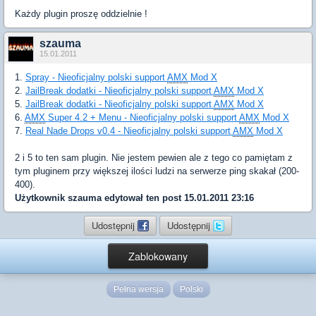
Każdy plugin proszę oddzielnie !
szauma
15.01.2011
1.
Spray - Nieoficjalny polski support
AMX
Mod X
2.
JailBreak dodatki - Nieoficjalny polski support
AMX
Mod X
5.
JailBreak dodatki - Nieoficjalny polski support
AMX
Mod X
6.
AMX
Super 4.2 + Menu - Nieoficjalny polski support
AMX
Mod X
7.
Real Nade Drops v0.4 - Nieoficjalny polski support
AMX
Mod X
2 i 5 to ten sam plugin. Nie jestem pewien ale z tego co pamiętam z
tym pluginem przy większej ilości ludzi na serwerze ping skakał (200-
400).
Użytkownik
szauma
edytował ten post 15.01.2011 23:16
Udostępnij
Udostępnij
Zablokowany
Pełna wersja
Polski