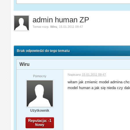
admin human ZP
Temat rozp.
Wiru
,
15.01.2011 09:47
Brak odpowiedzi do tego tematu
Wiru
Napisano
15.01.2011 09:47
Pomocny
witam jak zmienic model admina chce
model human a jak się nieda czy dal
Użytkownik
Reputacja: -1
Nowy