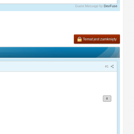
Guest Message by
DevFuse
Temat jest zamknięty
#1
0