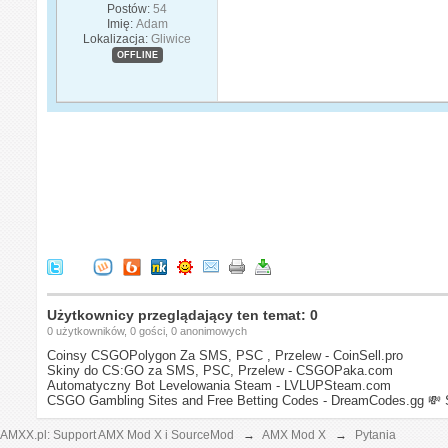
Postów:
54
Imię:
Adam
Lokalizacja:
Gliwice
OFFLINE
Użytkownicy przeglądający ten temat: 0
0 użytkowników, 0 gości, 0 anonimowych
Coinsy CSGOPolygon Za SMS, PSC , Przelew - CoinSell.pro
Skiny do CS:GO za SMS, PSC, Przelew - CSGOPaka.com
Automatyczny Bot Levelowania Steam - LVLUPSteam.com
CSGO Gambling Sites and Free Betting Codes - DreamCodes.gg
💸 
AMXX.pl: Support AMX Mod X i SourceMod
→
AMX Mod X
→
Pytania