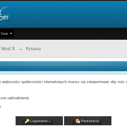
Inne
 Mod X
→
Pytania
 większości społeczności internetowych musisz się zarejestrować aby móc od
zne uaktualnienia
h