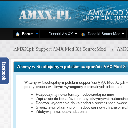
Forum
Dodatki AMXX
Dodatki SourceMod
AMXX.pl: Support AMX Mod X i SourceMod
→
AMX
Witamy w Nieoficjalnym polskim support'cie AMX Mod X
Witamy w Nieoficjalnym polskim support'cie
AMX
Mod X, jak w
prosty proces w którym wymagamy minimalnych informacji.
Rozpoczynaj nowe tematy i odpowiedaj na inne
Zapisz się do tematów i for, aby otrzymywać automatyc
Dodawaj wydarzenia do kalendarza społecznościowego
Stwórz swój własny profil i zdobywaj nowych znajomyc
Zdobywaj nowe doświadczenia