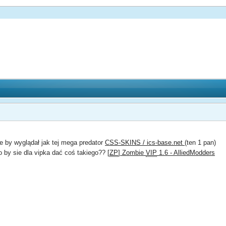
 by wyglądał jak tej mega predator
CSS-SKINS / ics-base.net
(ten 1 pan)
o by sie dla vipka dać coś takiego??
[
ZP
] Zombie
VIP
1.6 - AlliedModders