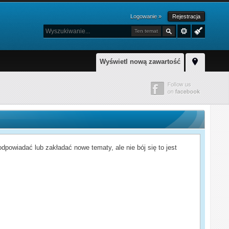
Logowanie »
Rejestracja
Ten temat
Wyświetl nową zawartość
powiadać lub zakładać nowe tematy, ale nie bój się to jest