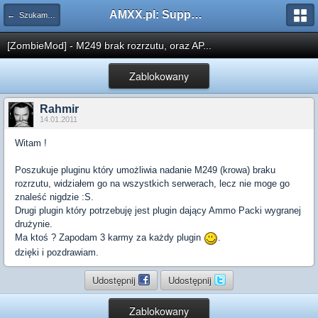
AMXX.pl: Support AMX Mod X i SourceMod
← Szukam pluginu
[ZombieMod] - M249 brak rozrzutu, oraz AP...
Zablokowany
Rahmir
14.01.2011
Witam !
Poszukuje pluginu który umożliwia nadanie M249 (krowa) braku
rozrzutu, widziałem go na wszystkich serwerach, lecz nie moge go
znaleść nigdzie :S.
Drugi plugin który potrzebuję jest plugin dający Ammo Packi wygranej
drużynie.
Ma ktoś ? Zapodam 3 karmy za każdy plugin
.
dzięki i pozdrawiam.
Udostępnij
Udostępnij
Zablokowany