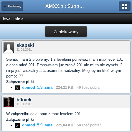
AMXX.pl: Support AMX Mod X i SourceMod
← Problemy
level i ninja
Zablokowany
skapski
11.01.2011
Siema. mam 2 problemy: 1 z levelami ponieważ mam max level 101
a chce mieć 201. Próbowałem już zrobić 201 ale mi to nie wyszło. 2
ninja jest widzialny a czasami nie widzialny. Mogł by mi ktoś w tym
pomóc ??
Załączone pliki
dbmod_5.9l.sma
224,21 KB
49 Ilość pobrań
b0niek
11.01.2011
W załączniku daje .sma z max levelem 201
Załączone pliki
dbmod_5.9l.sma
225,04 KB
58 Ilość pobrań