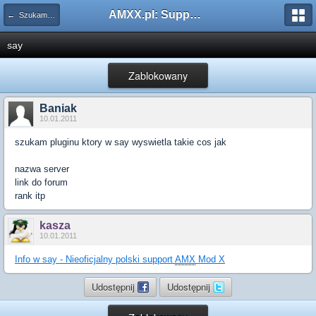
AMXX.pl: Support AMX Mod X i SourceMod
← Szukam pluginu
say
Zablokowany
Baniak
10.01.2011
szukam pluginu ktory w say wyswietla takie cos jak
nazwa server
link do forum
rank itp
kasza
10.01.2011
Info w say - Nieoficjalny polski support
AMX
Mod X
Udostępnij
Udostępnij