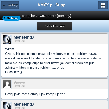
AMXX.pl: Support AMX Mod X i SourceMod
← Problemy
compiler zawsze error [pomocy]
CoD Nowy
Zablokowany
Monster :D
09.01.2011
Witam
Czemu jak compileruje nawet plik w ktorym nic nie robilem zawsze
wyskakuje
error
.Chcialem dodac pare klas do tego nowego coda bo
malo ale jak compileruje to error nawet jak compilerowalem plik
admiral w ktorym nic nie robilem tez error.
POMOCY ;(
Waski
09.01.2011
Podaj jakie masz errory i jak kompilujesz?
Monster :D
09.01.2011