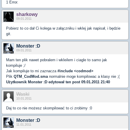
1 Error.
sharkowy
09.01.2011
Pobierz to co dał Ci kolega w załączniku i wklej jak napisał, i będzie
git.
Monster :D
09.01.2011
Mam ten plik nawet pobralem i wkleilem i ciagle to samo jak
kompiluje ;/
Jak kompiluje to mi zaznacza
#include <codmod>
Plik
QTM_CodMod.sma
normalnie moge kompilowac a klasy nie ;(
Użytkownik
Monster :D
edytował ten post 09.01.2011 21:40
Waski
10.01.2011
Daj to co nie możesz skompilować to ci zrobimy :0
Monster :D
11.01.2011