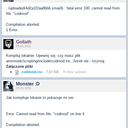
../uploaded/4d2a1f2aa86b6.sma(4) : fatal error 100: cannot read from
file: "codmod"
Compilation aborted.
1 Error.
Goliath
09.01.2011
Kompiluj lokalnie. Upewnij się, czy masz plik
amxmodx/scripting/include/codmod.inc. Jeżeli nie - trzymaj.
Załączone pliki
codmod.inc
7,57 KB
76 Ilość pobrań
Monster :D
09.01.2011
Jak kompiluje lokanie to pokazuje mi sie:
Error: Cannot read from file: "codmod" on line 4
Compilation aborted.