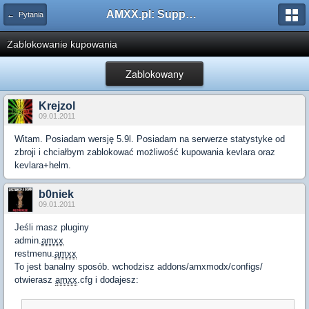
AMXX.pl: Support AMX Mod X i SourceMod
← Pytania
Zablokowanie kupowania
Zablokowany
Krejzol
09.01.2011
Witam. Posiadam wersję 5.9l. Posiadam na serwerze statystyke od
zbroji i chciałbym zablokować możliwość kupowania kevlara oraz
kevlara+helm.
b0niek
09.01.2011
Jeśli masz pluginy
admin.
amxx
restmenu.
amxx
To jest banalny sposób. wchodzisz addons/amxmodx/configs/
otwierasz
amxx
.cfg i dodajesz: