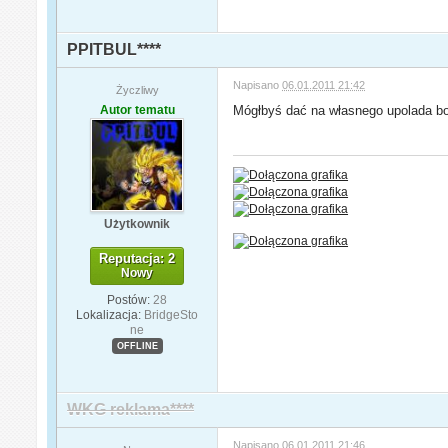
PPITBUL****
Napisano
06.01.2011 21:42
Życzliwy
Autor tematu
Mógłbyś dać na własnego upolada b
Użytkownik
Reputacja: 2
Nowy
Postów:
28
Lokalizacja:
BridgeSto
ne
OFFLINE
WKG reklama****
Napisano
06.01.2011 21:46