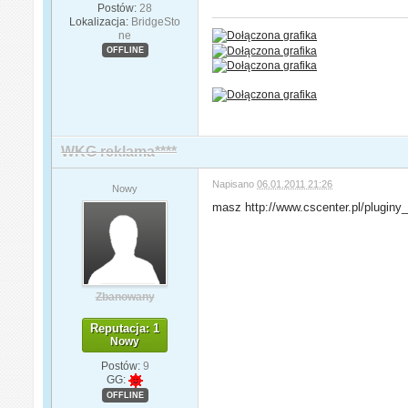
Postów:
28
Lokalizacja:
BridgeSto
ne
OFFLINE
WKG reklama****
Napisano
06.01.2011 21:26
Nowy
masz http://www.cscenter.pl/plug
Zbanowany
Reputacja: 1
Nowy
Postów:
9
GG:
OFFLINE