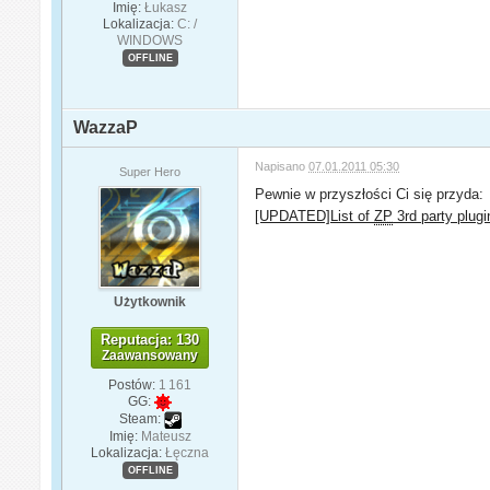
Imię:
Łukasz
Lokalizacja:
C: /
WINDOWS
OFFLINE
WazzaP
Napisano
07.01.2011 05:30
Super Hero
Pewnie w przyszłości Ci się przyda:
[UPDATED]List of
ZP
3rd party plugi
Użytkownik
Reputacja: 130
Zaawansowany
Postów:
1 161
GG:
Steam:
Imię:
Mateusz
Lokalizacja:
Łęczna
OFFLINE