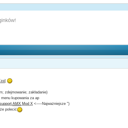
ginków!
[
zp
]
lm; zdejmowanie; zakładanie)
o menu kupowania za ap
 support
AMX
Mod X
<-----Najważniejsze ")
że polecić