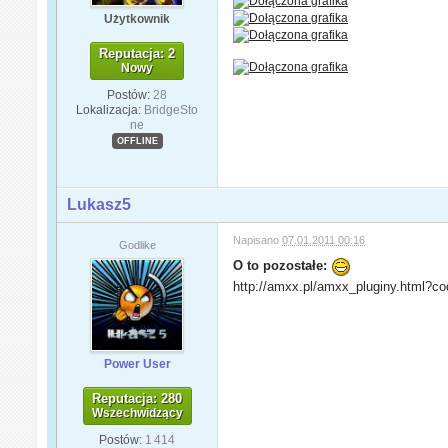
Użytkownik
Reputacja: 2
Nowy
Postów:
28
Lokalizacja:
BridgeSto
ne
OFFLINE
Lukasz5
Napisano
07.01.2011 00:16
Godlike
O to pozostałe:
http://amxx.pl/amxx_pluginy.html?
Power User
Reputacja: 280
Wszechwidzący
Postów:
1 414