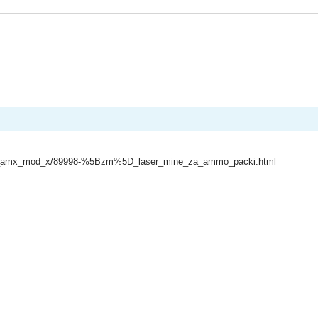
iny_amx_mod_x/89998-%5Bzm%5D_laser_mine_za_ammo_packi.html