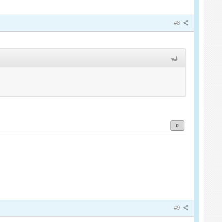
#8
0
#9