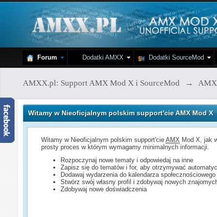
Forum
Dodatki AMXX
Dodatki SourceMod
AMXX.pl: Support AMX Mod X i SourceMod
→
AMX
Witamy w Nieoficjalnym polskim support'cie AMX Mod X
Witamy w Nieoficjalnym polskim support'cie
AMX
Mod X, jak w
prosty proces w którym wymagamy minimalnych informacji.
Rozpoczynaj nowe tematy i odpowiedaj na inne
Zapisz się do tematów i for, aby otrzymywać automatyc
Dodawaj wydarzenia do kalendarza społecznościowego
Stwórz swój własny profil i zdobywaj nowych znajomyc
Zdobywaj nowe doświadczenia