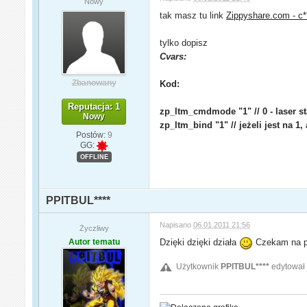
Nowy
tak masz tu link
Zippyshare.com - c**
tylko dopisz
Cvars:
Zbanowany
Kod:
Reputacja: 1
zp_ltm_cmdmode "1" // 0 - laser st
Nowy
zp_ltm_bind "1" // jeżeli jest na 
Postów:
9
GG:
OFFLINE
PPITBUL****
Napisano
06.01.2011 21:56
Życzliwy
Autor tematu
Dzięki dzięki działa
Czekam na poz
Użytkownik
PPITBUL****
edytował 