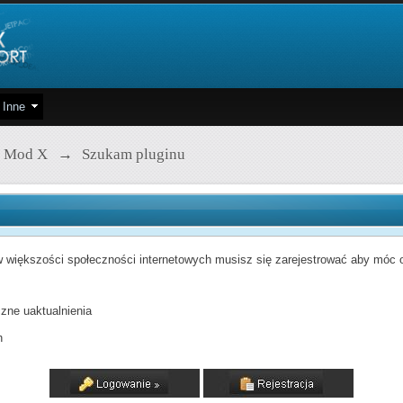
Inne
 Mod X
→
Szukam pluginu
 większości społeczności internetowych musisz się zarejestrować aby móc od
zne uaktualnienia
h