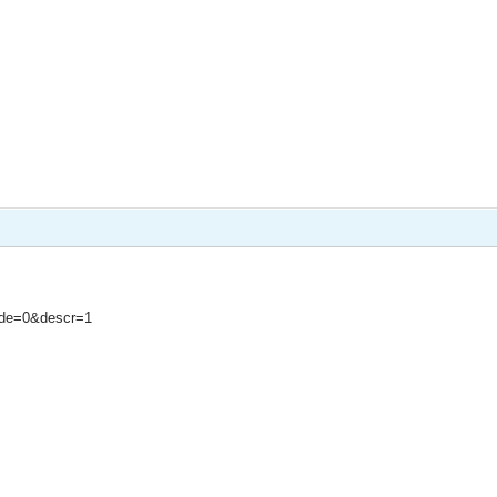
code=0&descr=1