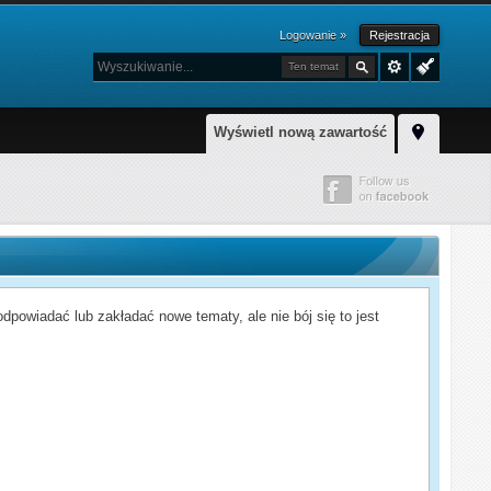
Logowanie »
Rejestracja
Ten temat
Wyświetl nową zawartość
powiadać lub zakładać nowe tematy, ale nie bój się to jest