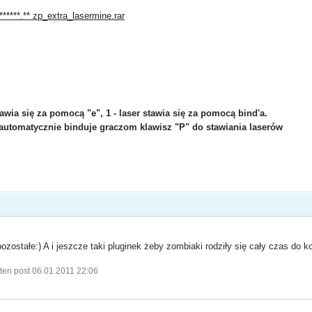
*****.** zp_extra_lasermine.rar
awia się za pomocą "e", 1 - laser stawia się za pomocą bind'a.
1, automatycznie binduje graczom klawisz "P" do stawiania laserów
ostałe:) A i jeszcze taki pluginek żeby zombiaki rodziły się cały czas do k
ten post 06.01.2011 22:06