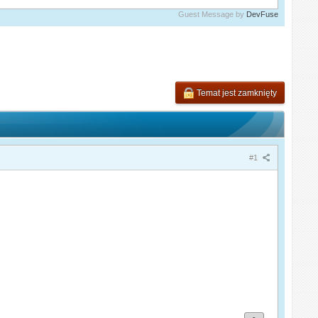
Guest Message by
DevFuse
Temat jest zamknięty
#1