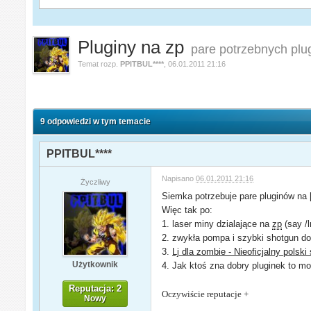
Pluginy na zp
pare potrzebnych plu
Temat rozp.
PPITBUL****
,
06.01.2011 21:16
9 odpowiedzi w tym temacie
PPITBUL****
Napisano
06.01.2011 21:16
Życzliwy
Siemka potrzebuje pare pluginów na 
Więc tak po:
1. laser miny dzialające na
zp
(say /
2. zwykła pompa i szybki shotgun d
3.
Lj dla zombie - Nieoficjalny polski
Użytkownik
4. Jak ktoś zna dobry pluginek to mo
Reputacja: 2
Oczywiście reputacje +
Nowy