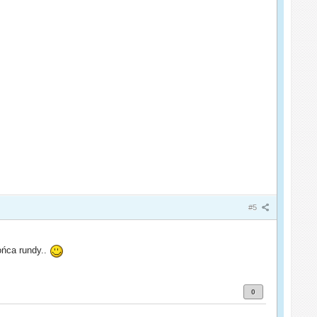
#5
ońca rundy..
0