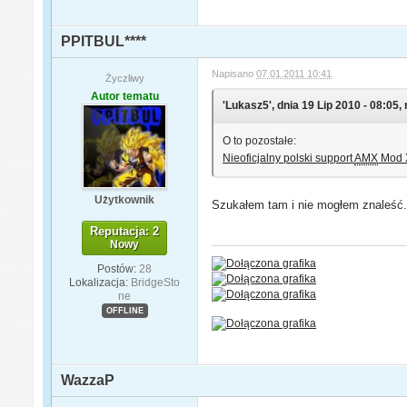
PPITBUL****
Napisano
07.01.2011 10:41
Życzliwy
Autor tematu
'Lukasz5', dnia 19 Lip 2010 - 08:05, 
O to pozostałe:
Nieoficjalny polski support
AMX
Mod 
Użytkownik
Szukałem tam i nie mogłem znaleść.
Reputacja: 2
Nowy
Postów:
28
Lokalizacja:
BridgeSto
ne
OFFLINE
WazzaP