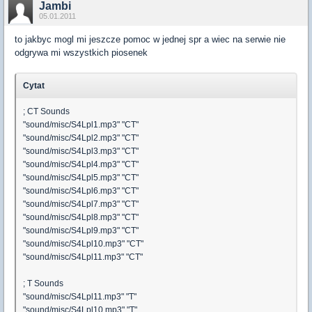
Jambi
05.01.2011
to jakbyc mogl mi jeszcze pomoc w jednej spr a wiec na serwie nie
odgrywa mi wszystkich piosenek
Cytat
; CT Sounds
"sound/misc/S4Lpl1.mp3" "CT"
"sound/misc/S4Lpl2.mp3" "CT"
"sound/misc/S4Lpl3.mp3" "CT"
"sound/misc/S4Lpl4.mp3" "CT"
"sound/misc/S4Lpl5.mp3" "CT"
"sound/misc/S4Lpl6.mp3" "CT"
"sound/misc/S4Lpl7.mp3" "CT"
"sound/misc/S4Lpl8.mp3" "CT"
"sound/misc/S4Lpl9.mp3" "CT"
"sound/misc/S4Lpl10.mp3" "CT"
"sound/misc/S4Lpl11.mp3" "CT"
; T Sounds
"sound/misc/S4Lpl11.mp3" "T"
"sound/misc/S4Lpl10.mp3" "T"