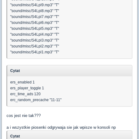
"sound/misc/S4Lpl9.mp3" "T"
"sound/misc/S4Lpl8.mp3" "T"
"sound/misc/S4Lpl7.mp3" "T"
"sound/misc/S4Lpl6.mp3" "T"
"sound/misc/S4Lpl5.mp3" "T"
"sound/misc/S4Lpl4.mp3" "T"
"sound/misc/S4Lpl3.mp3" "T"
"sound/misc/S4Lpl2.mp3" "T"
"sound/misc/S4Lpl1.mp3" "T"
Cytat
ers_enabled 1
ers_player_toggle 1
erc_time_ads 120
erc_random_precache "11-11"
cos jest nie tak???
a i wszystkie piosenki odgrywaja sie jak wpisze w konsoli np
Cytat