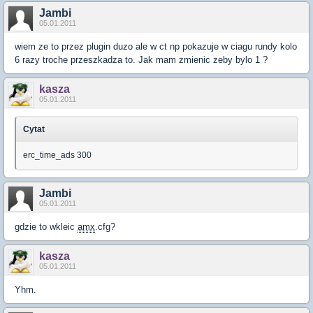
Jambi
05.01.2011
wiem ze to przez plugin duzo ale w ct np pokazuje w ciagu rundy kolo
6 razy troche przeszkadza to. Jak mam zmienic zeby bylo 1 ?
kasza
05.01.2011
Cytat
erc_time_ads 300
Jambi
05.01.2011
gdzie to wkleic
amx
.cfg?
kasza
05.01.2011
Yhm.