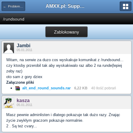
AMXX.pl: Support AMX Mod X i SourceMod
← Problemy z pluginami
/rundsound
Zablokowany
Jambi
05.01.2011
Witam, na serwie za duzo cos wyskakuje komunikat z /rundsound...
czy ktosby przerobil tak aby wyskakiwalo raz albo 2 na runde(lepiej
zeby raz)
oto sam z gory dziex
Załączone pliki
alt_end_round_sounds.rar
6,22 KB
40 Ilość pobrań
kasza
05.01.2011
Masz pewnie adminlisten i dlatego pokazuje tak dużo razy. Znając
życie zwykłym graczom pokazuje normalnie.
2 . Są też cvary...