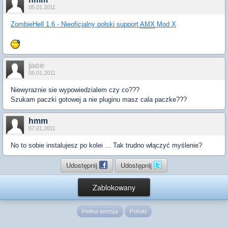
05.01.2011
ZombieHell 1.6 - Nieoficjalny polski support
AMX
Mod X
jace
06.01.2011
Niewyraznie sie wypowiedzialem czy co???
Szukam paczki gotowej a nie pluginu masz cala paczke???
hmm
07.01.2011
No to sobie instalujesz po kolei ... Tak trudno włączyć myślenie?
Udostępnij
Udostępnij
Zablokowany
Pełna wersja
Polski