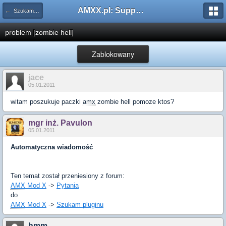
AMXX.pl: Support AMX Mod X i SourceMod
← Szukam pluginu
problem [zombie hell]
Zablokowany
jace
05.01.2011
witam poszukuje paczki
amx
zombie hell pomoze ktos?
mgr inż. Pavulon
05.01.2011
Automatyczna wiadomość
Ten temat został przeniesiony z forum:
AMX
Mod X
->
Pytania
do
AMX
Mod X
->
Szukam pluginu
hmm