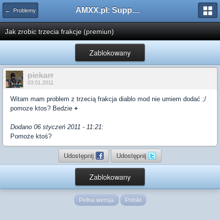
AMXX.pl: Support AMX Mod X i SourceMod
← Problemy
Jak zrobic trzecia frakcje (premiun)
Zablokowany
piekarr
03.01.2011
Witam mam problem z trzecią frakcja diablo mod nie umiem dodać ;/
pomoze ktos? Bedzie
+
Dodano 06 styczeń 2011 - 11:21:
Pomoże ktoś?
Udostępnij
Udostępnij
Zablokowany
Pełna wersja
Polski