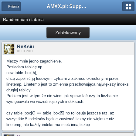
AMXX.pl: Support AMX Mod X i SourceMod
← Pytania
Randomnum i tablica
Zablokowany
ReKsiu
01.01.2011
Męczy mnie jedno zagadnienie.
Posiadam tablicę np.
new table_box[5];
chcę zapełnić ją losowymi cyframi z zakresu określonymi przez
linetemp. Linetemp jest to zmienna przechowująca największy indeks
drugiej tablicy.
Problem jest w tym że nie wiem jak sprawdzić czy ta liczba nie
występowała we wcześniejszych indeksach.
czy table_box[0] == table_box[5] no to losuje jeszcze raz, aż
wszystkie 5 indeksów będzie zawierać liczby nie większe niż
linetemp, ale każdy indeks ma mieć inną liczbę.