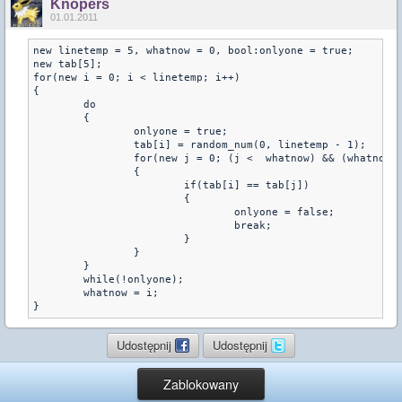
Knopers
01.01.2011
new linetemp = 5, whatnow = 0, bool:onlyone = true;
new tab[5];
for(new i = 0; i < linetemp; i++)
{
	do
	{
		onlyone = true;
		tab[i] = random_num(0, linetemp - 1);
		for(new j = 0; (j <  whatnow) && (whatnow 
		{
			if(tab[i] == tab[j])
			{
				onlyone = false;
				break;
			}
		}
	}
	while(!onlyone);
	whatnow = i;
Udostępnij
Udostępnij
Zablokowany