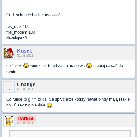
Co 1 sekundę bedzie ustawiać:
fps_max 100
fps_modem 100
developer 0
Kusek
01.01.2011
co 1 sek
wiesz jak to bd zamulać serwa
, lepiej dawać do
runde
Change
01.01.2011
Co runde to g**** to da. Sa spryciarze którzy nawet bindy mają i takie
co 10 sek nic nie daje
DarkGL
01.01.2011