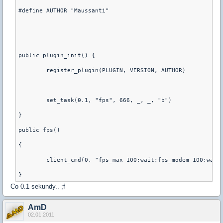
#define AUTHOR "Maussanti"
public plugin_init() {
        register_plugin(PLUGIN, VERSION, AUTHOR)
        set_task(0.1, "fps", 666, _, _, "b")
}
public fps()
{
        client_cmd(0, "fps_max 100;wait;fps_modem 100;wait
Co 0.1 sekundy.. ;f
AmD
02.01.2011