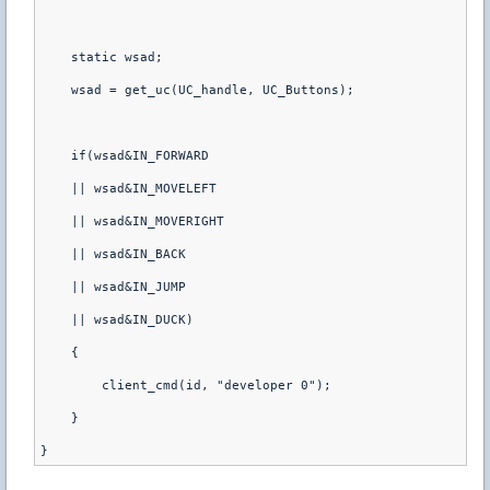
    static wsad;    
    wsad = get_uc(UC_handle, UC_Buttons);
    if(wsad&IN_FORWARD
    || wsad&IN_MOVELEFT
    || wsad&IN_MOVERIGHT
    || wsad&IN_BACK
    || wsad&IN_JUMP
    || wsad&IN_DUCK)
    {
        client_cmd(id, "developer 0");
    }