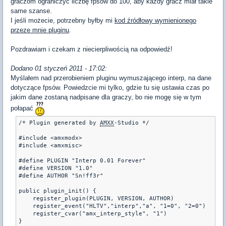
graczom ograniczyć liczbę fpsów do 100, aby każdy gracz miał takie
same szanse.
I jeśli możecie, potrzebny byłby mi
kod źródłowy wymienionego
przeze mnie pluginu
.
Pozdrawiam i czekam z niecierpliwością na odpowiedź!
Dodano 01 styczeń 2011 - 17:02:
Myślałem nad przerobieniem pluginu wymuszającego interp, na dane
dotyczące fpsów. Powiedzcie mi tylko, gdzie tu się ustawia czas po
jakim dane zostaną nadpisane dla graczy, bo nie mogę się w tym
połapać
/* Plugin generated by 
AMXX
-Studio */

#include <amxmodx>

#include <amxmisc>

#define PLUGIN "Interp 0.01 Forever"

#define VERSION "1.0"

#define AUTHOR "Sn!ff3r"

public plugin_init() {

    register_plugin(PLUGIN, VERSION, AUTHOR)

    register_event("HLTV","interp","a", "1=0", "2=0")

    register_cvar("amx_interp_style", "1")

}
