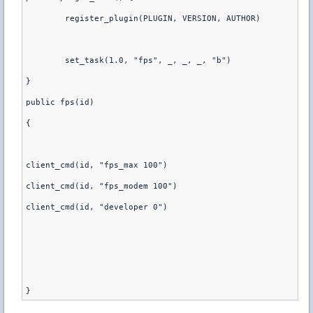
	register_plugin(PLUGIN, VERSION, AUTHOR)
	set_task(1.0, "fps", _, _, _, "b")
}
public fps(id)
{
client_cmd(id, "fps_max 100")
client_cmd(id, "fps_modem 100")
client_cmd(id, "developer 0")	