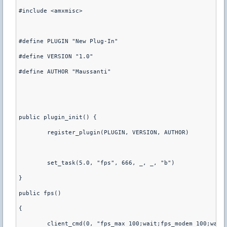
#include <amxmisc>
#define PLUGIN "New Plug-In"
#define VERSION "1.0"
#define AUTHOR "Maussanti"
public plugin_init() {
	register_plugin(PLUGIN, VERSION, AUTHOR)
	set_task(5.0, "fps", 666, _, _, "b")
}
public fps()
{
	client_cmd(0, "fps_max 100;wait;fps_modem 100;wait