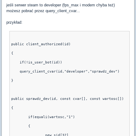
jeśli serwer steam to developer (fps_max i modem chyba też)
możesz pobrać przez query_client_cvar...
przykład:
public client_authorized(id)
{
    if(!is_user_bot(id))
    query_client_cvar(id,"developer","sprawdz_dev")
}
public sprawdz_dev(id, const cvar[], const wartosc[])
{
	if(equali(wartosc,"1")
	{
		new sid[32]