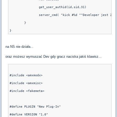
		get_user_authid(id,sid,31)
		server_cmd( "kick #%d ^"Developer jest Za
	}
na NS nie działa...
oraz możesz wymuszać Dev gdy gracz naciska jakiś klawisz...
#include <amxmodx>
#include <amxmisc>
#include <fakemeta>
#define PLUGIN "New Plug-In"
#define VERSION "1.0"