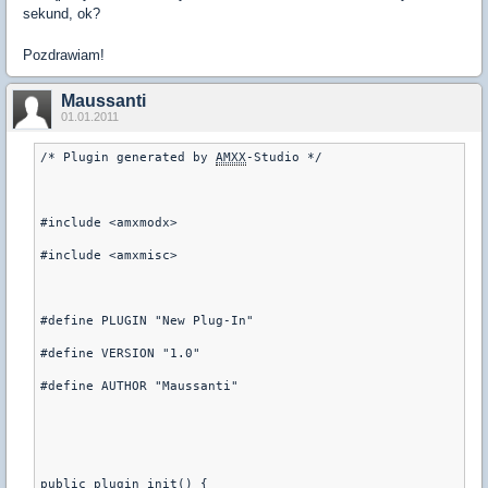
sekund, ok?
Pozdrawiam!
Maussanti
01.01.2011
/* Plugin generated by 
AMXX
-Studio */
#include <amxmodx>
#include <amxmisc>
#define PLUGIN "New Plug-In"
#define VERSION "1.0"
#define AUTHOR "Maussanti"
public plugin_init() {