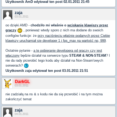
Użytkownik
AmD
edytował ten post 02.01.2011 21:45
zaja
03.01.2011
oo dzięki AMD -
chodziło mi właśnie o
wciskanie klawiszy przez
graczy
, ponieważ wtedy sporo z nich ma dodane do swoich
configów funkcje: że
przy naciśnięciu właśnie podanych przez Ciebie
klawiszy uruchamiał się developer 1 i fps_max na wartość np, 999
.
Ostatnie pytanie -
a te pobieranie developera od graczy czy jest
włączony
będzie działał na serwerze typu
STEAM & NON-STEAM
? I
nie da rady przerobić tego kodu aby działał na Non-Steam'owych
serwerach?
Użytkownik
zaja
edytował ten post 03.01.2011 21:51
DarkGL
03.01.2011
nie zadziałą na ns & s kodu nie da się przerobić i na tym można
zakończyć temat
zaja
04.01.2011