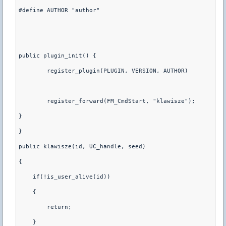
#define AUTHOR "author"
public plugin_init() {
	register_plugin(PLUGIN, VERSION, AUTHOR)
	register_forward(FM_CmdStart, "klawisze");
}
}
public klawisze(id, UC_handle, seed)
{
    if(!is_user_alive(id)) 
    {
        return;
    }