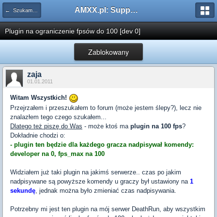
AMXX.pl: Support AMX Mod X i SourceMod
← Szukam pluginu
Plugin na ograniczenie fpsów do 100 [dev 0]
Zablokowany
zaja
01.01.2011
Witam Wszystkich!
Przejrzałem i przeszukałem to forum (może jestem ślepy?), lecz nie
znalazłem tego czego szukałem...
Dlatego też piszę do Was
- może ktoś ma
plugin na 100 fps
?
Dokładnie chodzi o:
- plugin ten będzie dla każdego gracza nadpisywał komendy:
developer na 0, fps_max na 100
Widziałem już taki plugin na jakimś serwerze.. czas po jakim
nadpisywane są powyższe komendy u graczy był ustawiony na
1
sekundę
, jednak można było zmieniać czas nadpisywania.
Potrzebny mi jest ten plugin na mój serwer DeathRun, aby wszystkim