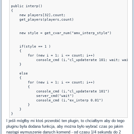
public interp()

{

    new players[32],count;

    get_players(players,count)

    new style = get_cvar_num("amx_interp_style")

    if(style == 1 )

    {

        for (new i = 1; i <= count; i++)

            console_cmd (i,"cl_updaterate 101; wait; wait; 
    }

    else

    {

        for (new i = 1; i <= count; i++)

        {

            console_cmd (i,"cl_updaterate 101")

            server_cmd("wait")

            console_cmd (i,"ex_interp 0.01")      

        }

    }   

}
I jeśli mógłby mi ktoś przerobić ten plugin, to chciałbym aby do tego
pluginu była dodana funkcja, aby można było wybrać czas po jakim
nastąpi wymuszenie danych komend - od czasu 1/4 sekundy do 2