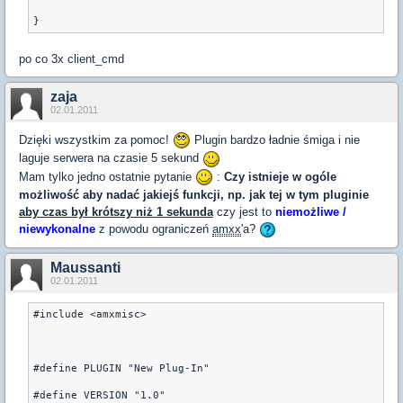
po co 3x client_cmd
zaja
02.01.2011
Dzięki wszystkim za pomoc!
Plugin bardzo ładnie śmiga i nie
laguje serwera na czasie 5 sekund
Mam tylko jedno ostatnie pytanie
:
Czy istnieje w ogóle
możliwość aby nadać jakiejś funkcji, np. jak tej w tym pluginie
aby czas był krótszy niż 1 sekunda
czy jest to
niemożliwe /
niewykonalne
z powodu ograniczeń
amxx
'a?
Maussanti
02.01.2011
#include <amxmisc>
#define PLUGIN "New Plug-In"
#define VERSION "1.0"