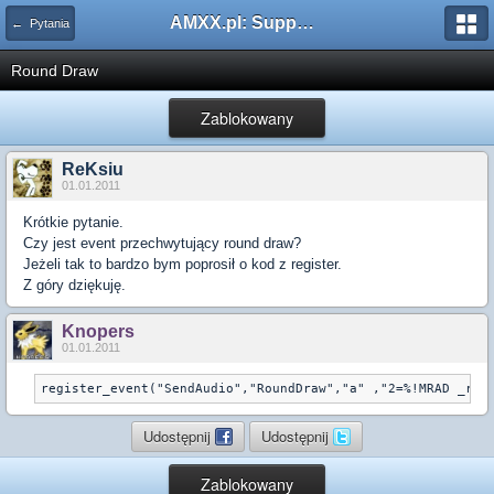
AMXX.pl: Support AMX Mod X i SourceMod
← Pytania
Round Draw
Zablokowany
ReKsiu
01.01.2011
Krótkie pytanie.
Czy jest event przechwytujący round draw?
Jeżeli tak to bardzo bym poprosił o kod z register.
Z góry dziękuję.
Knopers
01.01.2011
Udostępnij
Udostępnij
Zablokowany