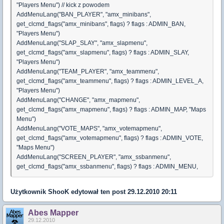
"Players Menu") // kick z powodem
AddMenuLang("BAN_PLAYER", "amx_minibans",
get_clcmd_flags("amx_minibans", flags) ? flags : ADMIN_BAN,
"Players Menu")
AddMenuLang("SLAP_SLAY", "amx_slapmenu",
get_clcmd_flags("amx_slapmenu", flags) ? flags : ADMIN_SLAY,
"Players Menu")
AddMenuLang("TEAM_PLAYER", "amx_teammenu",
get_clcmd_flags("amx_teammenu", flags) ? flags : ADMIN_LEVEL_A,
"Players Menu")
AddMenuLang("CHANGE", "amx_mapmenu",
get_clcmd_flags("amx_mapmenu", flags) ? flags : ADMIN_MAP, "Maps
Menu")
AddMenuLang("VOTE_MAPS", "amx_votemapmenu",
get_clcmd_flags("amx_votemapmenu", flags) ? flags : ADMIN_VOTE,
"Maps Menu")
AddMenuLang("SCREEN_PLAYER", "amx_ssbanmenu",
get_clcmd_flags("amx_ssbanmenu", flags) ? flags : ADMIN_MENU,
Użytkownik
ShooK
edytował ten post 29.12.2010 20:11
Abes Mapper
29.12.2010