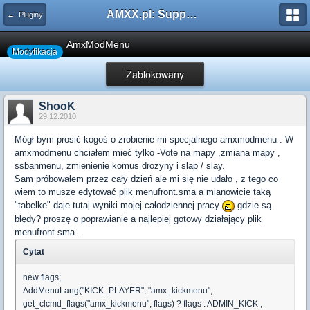
AMXX.pl: Support AMX Mod X i SourceMod
← Pluginy
AmxModMenu
Modyfikacja
Zablokowany
ShooK
29.12.2010
Mógł bym prosić kogoś o zrobienie mi specjalnego amxmodmenu . W
amxmodmenu chciałem mieć tylko -Vote na mapy ,zmiana mapy ,
ssbanmenu, zmienienie komus drożyny i slap / slay.
Sam próbowałem przez cały dzień ale mi się nie udało , z tego co
wiem to musze edytować plik menufront.sma a mianowicie taką
"tabelke" daje tutaj wyniki mojej całodziennej pracy
gdzie są
błędy? proszę o poprawianie a najlepiej gotowy działający plik
menufront.sma .
Cytat
new flags;
AddMenuLang("KICK_PLAYER", "amx_kickmenu",
get_clcmd_flags("amx_kickmenu", flags) ? flags : ADMIN_KICK ,