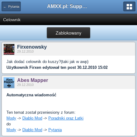
AMXX.pl: Support AMX Mod X i SourceMod
← Pytania
Celownik
Zablokowany
Firxenowsky
29.12.2010
Jak dodać celownik do kuszy?(taki jak w awp)
Użytkownik
Firxen
edytował ten post 30.12.2010 15:02
Abes Mapper
29.12.2010
Automatyczna wiadomość
Ten temat został przeniesiony z forum:
Mody
->
Diablo Mod
->
Poradniki oraz Łatki
do
Mody
->
Diablo Mod
->
Pytania