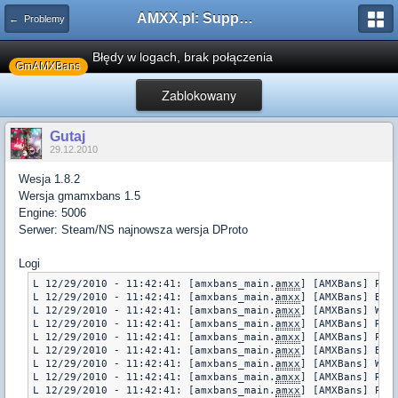
AMXX.pl: Support AMX Mod X i SourceMod
← Problemy
Błędy w logach, brak połączenia
GmAMXBans
Zablokowany
Gutaj
29.12.2010
Wesja 1.8.2
Wersja gmamxbans 1.5
Engine: 5006
Serwer: Steam/NS najnowsza wersja DProto
Logi
L 12/29/2010 - 11:42:41: [amxbans_main.
amxx
] [AMXBans] Pola
L 12/29/2010 - 11:42:41: [amxbans_main.
amxx
] [AMXBans] Blad
L 12/29/2010 - 11:42:41: [amxbans_main.
amxx
] [AMXBans] Wia
L 12/29/2010 - 11:42:41: [amxbans_main.
amxx
] [AMXBans] Rapo
L 12/29/2010 - 11:42:41: [amxbans_main.
amxx
] [AMXBans] Pola
L 12/29/2010 - 11:42:41: [amxbans_main.
amxx
] [AMXBans] Blad
L 12/29/2010 - 11:42:41: [amxbans_main.
amxx
] [AMXBans] Wia
L 12/29/2010 - 11:42:41: [amxbans_main.
amxx
] [AMXBans] Rap
L 12/29/2010 - 11:42:41: [amxbans_main.
amxx
] [AMXBans] Pola