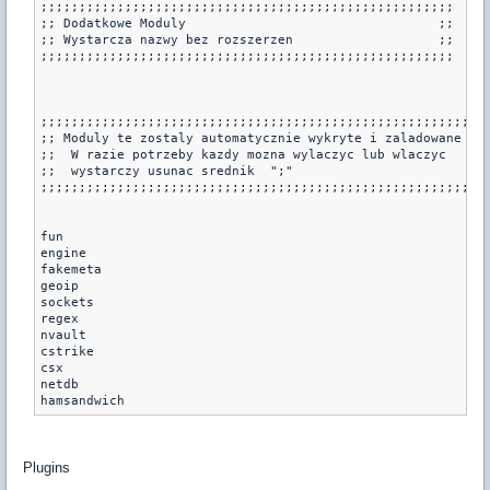
;;;;;;;;;;;;;;;;;;;;;;;;;;;;;;;;;;;;;;;;;;;;;;;;;;;;;;

;; Dodatkowe Moduly                                 ;;

;; Wystarcza nazwy bez rozszerzen                   ;;

;;;;;;;;;;;;;;;;;;;;;;;;;;;;;;;;;;;;;;;;;;;;;;;;;;;;;;

;;;;;;;;;;;;;;;;;;;;;;;;;;;;;;;;;;;;;;;;;;;;;;;;;;;;;;;;;;;
;; Moduly te zostaly automatycznie wykryte i zaladowane  ;;
;;  W razie potrzeby kazdy mozna wylaczyc lub wlaczyc    ;;
;;  wystarczy usunac srednik  ";"                        ;;
;;;;;;;;;;;;;;;;;;;;;;;;;;;;;;;;;;;;;;;;;;;;;;;;;;;;;;;;;;;
fun

engine

fakemeta

geoip

sockets

regex

nvault

cstrike

csx

netdb

hamsandwich
Plugins