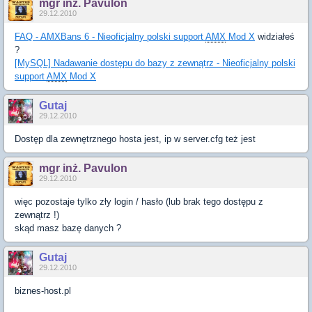
mgr inż. Pavulon
29.12.2010
FAQ - AMXBans 6 - Nieoficjalny polski support
AMX
Mod X
widziałeś
?
[MySQL] Nadawanie dostępu do bazy z zewnątrz - Nieoficjalny polski
support
AMX
Mod X
Gutaj
29.12.2010
Dostęp dla zewnętrznego hosta jest, ip w server.cfg też jest
mgr inż. Pavulon
29.12.2010
więc pozostaje tylko zły login / hasło (lub brak tego dostępu z
zewnątrz !)
skąd masz bazę danych ?
Gutaj
29.12.2010
biznes-host.pl