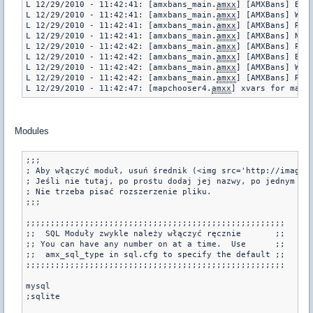
L 12/29/2010 - 11:42:41: [amxbans_main.
amxx
] [AMXBans] Blad
L 12/29/2010 - 11:42:41: [amxbans_main.
amxx
] [AMXBans] Wia
L 12/29/2010 - 11:42:41: [amxbans_main.
amxx
] [AMXBans] Rapo
L 12/29/2010 - 11:42:41: [amxbans_main.
amxx
] [AMXBans] Nie
L 12/29/2010 - 11:42:42: [amxbans_main.
amxx
] [AMXBans] Pola
L 12/29/2010 - 11:42:42: [amxbans_main.
amxx
] [AMXBans] Blad
L 12/29/2010 - 11:42:42: [amxbans_main.
amxx
] [AMXBans] Wia
L 12/29/2010 - 11:42:42: [amxbans_main.
amxx
] [AMXBans] Rapo
L 12/29/2010 - 11:42:47: [mapchooser4.
amxx
Modules
;;;

; Aby włączyć moduł, usuń średnik (<img src='http://images
; Jeśli nie tutaj, po prostu dodaj jej nazwy, po jednym w w
; Nie trzeba pisać rozszerzenie pliku.

;;;

;;;;;;;;;;;;;;;;;;;;;;;;;;;;;;;;;;;;;;;;;;;;;;;;;;;;;

;;  SQL Moduły zwykle należy włączyć ręcznie       ;;

;; You can have any number on at a time.  Use      ;;

;;  amx_sql_type in sql.cfg to specify the default ;;

;;;;;;;;;;;;;;;;;;;;;;;;;;;;;;;;;;;;;;;;;;;;;;;;;;;;;

mysql

;sqlite
