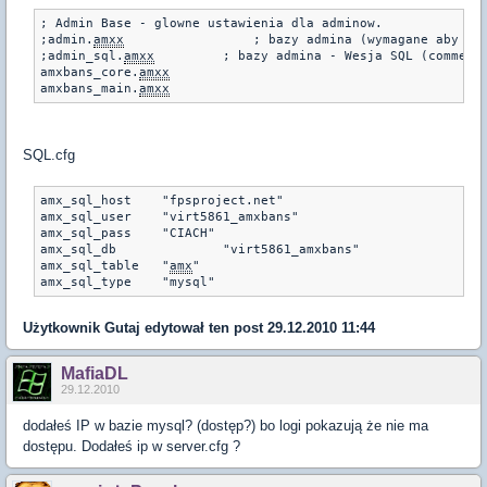
; Admin Base - glowne ustawienia dla adminow.

;admin.
amxx
		    ; bazy admina (wymagane aby chodzili admini)

;admin_sql.
amxx
		; bazy admina - Wesja SQL (comment
amxbans_core.
amxx
amxbans_main.
amxx
SQL.cfg
amx_sql_host	"fpsproject.net"

amx_sql_user	"virt5861_amxbans"

amx_sql_pass	"CIACH"

amx_sql_db		"virt5861_amxbans"

amx_sql_table	"
amx
"

amx_sql_type	"mysql"
Użytkownik
Gutaj
edytował ten post 29.12.2010 11:44
MafiaDL
29.12.2010
dodałeś IP w bazie mysql? (dostęp?) bo logi pokazują że nie ma
dostępu. Dodałeś ip w server.cfg ?