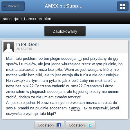
AMXX.pl: Support AMX Mod X i SourceMod
← Problemy z pluginami
soccerjam_t.amxx problem
Zablokowany
InTeLiGenT
26.12.2010
Mam taki problem, bo ten plugin soccerjam_t jest przydatny do gry
sparów i turniejów, ale jest jedna wkurzająca rzecz w tym pluginie, bo
można atakować z noża bez piłki. Wiem że jest wersja w której nie
można walić bez piłki, ale to jest wersja dla fun'u a nie do turniejów.
No i związku z tym mam pytanie jak zrobić żeby nie można bić z
noża bez piłki?? Co trzeba zmienić w .sma?? Grzebałem i dużo
zmieniałem w pluginach soccerjam, ale tej jednej rzeczy nie umiem
zrobić, dodam że nie umiem cvarów tworzyć.
A i jeszcze jedno. Nie raz na innych serwerach można strzelać do
swojej bramki na pluginie soccerjam_t.
amxx
, jak to naprawić, jeżeli
oczywiście wystąpi taki błąd?
Udostępnij
Udostępnij