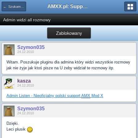
AMXX.pl: Support AMX Mod X i SourceMod
← Szukam pluginu
Admin widzi all rozmowy
Zablokowany
Szymon035
24.12.2010
Witam. Poszukuje pluginu dla admina który widzi wszystkie rozmowy
jak nie żyje jak ktoś pisze na U żeby widział te rozmowy itp.
kasza
24.12.2010
Admin Listen - Nieoficjalny polski support
AMX
Mod X
Szymon035
24.12.2010
Dzięki.
Leci plusik