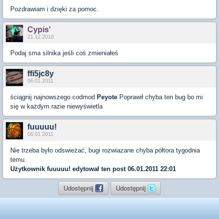
Pozdrawiam i dzięki za pomoc.
Cypis'
21.12.2010
Podaj sma silnika jeśli coś zmieniałeś
ffi5jc8y
06.01.2011
ściągnij najnowszego codmod
Peyote
Poprawił chyba ten bug bo mi
się w każdym razie niewyświetla
fuuuuu!
06.01.2011
Nie trzeba było odswieżać, bugi rozwiazane chyba półtora tygodnia
temu.
Użytkownik
fuuuuu!
edytował ten post 06.01.2011 22:01
Udostępnij
Udostępnij