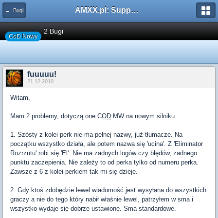
AMXX.pl: Support AMX Mod X i SourceMod
← Bugi
2 Bugi
CoD Nowy
fuuuuu!
21.12.2010
Witam,
Mam 2 problemy, dotyczą one
COD
:MW na nowym silniku.
1. Szósty z kolei perk nie ma pełnej nazwy, już tłumacze. Na
początku wszystko działa, ale potem nazwa się 'ucina'. Z 'Eliminator
Rozrzutu' robi się 'El'. Nie ma żadnych logów czy błędów, żadnego
punktu zaczepienia. Nie zależy to od perka tylko od numeru perka.
Zawsze z 6 z kolei perkiem tak mi się dzieje.
2. Gdy ktoś zdobędzie lewel wiadomość jest wysyłana do wszystkich
graczy a nie do tego który nabił właśnie lewel, patrzyłem w sma i
wszystko wydaje się dobrze ustawione. Sma standardowe.