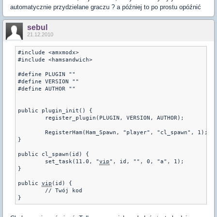
automatycznie przydzielane graczu ? a później to po prostu opóźnić
sebul
21.12.2010
#include <amxmodx>
#include <hamsandwich>
#define PLUGIN ""
#define VERSION ""
#define AUTHOR ""
public plugin_init() {
	register_plugin(PLUGIN, VERSION, AUTHOR);
	RegisterHam(Ham_Spawn, "player", "cl_spawn", 1);
}
public cl_spawn(id) {
	set_task(11.0, "
vip
", id, "", 0, "a", 1);
}
public 
vip
(id) {
	// Twój kod