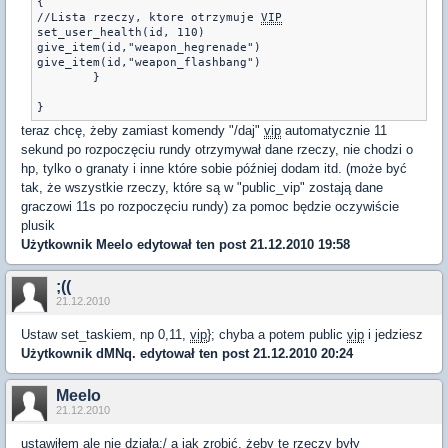
{

//Lista rzeczy, ktore otrzymuje 
VIP
set_user_health(id, 110) 

give_item(id,"weapon_hegrenade")

give_item(id,"weapon_flashbang")

	}

teraz chcę, żeby zamiast komendy "/daj"
vip
automatycznie 11
sekund po rozpoczęciu rundy otrzymywał dane rzeczy, nie chodzi o
hp, tylko o granaty i inne które sobie później dodam itd. (może być
tak, że wszystkie rzeczy, które są w "public_vip" zostają dane
graczowi 11s po rozpoczęciu rundy) za pomoc będzie oczywiście
plusik
Użytkownik
Meelo
edytował ten post 21.12.2010 19:58
;((
21.12.2010
Ustaw set_taskiem, np 0,11,
vip
}; chyba a potem public
vip
i jedziesz
Użytkownik
dMNq.
edytował ten post 21.12.2010 20:24
Meelo
21.12.2010
ustawiłem ale nie działa;/ a jak zrobić, żeby te rzeczy były