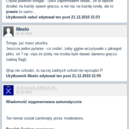
Chyba powinno śmigać. Tylko zapomniałem dodać, że to będzie
działać na każdy spawn gracza, a nie raz na każdą rundę, ale to
prawie
to samo...
Użytkownik
sebul
edytował ten post 21.12.2010 21:53
Meelo
21.12.2010
Śmiga, już masz plusika.
Jeszcze jedno pytanie - co zrobić, żeby
vip
ów wczytywało z jakiegoś
pliku .ini ? np. vips.ini (żeby nie trzeba było dawać danemu graczu
żadnej flagi)
@up nie szkodzi, to raczej żadnych szkód nie wyrządzi:P
Użytkownik
Meelo
edytował ten post 21.12.2010 21:59
Adminek AMXX.PL
22.12.2010
Wiadomość wygenerowana automatycznie
Ten temat został zamknięty przez moderatora.