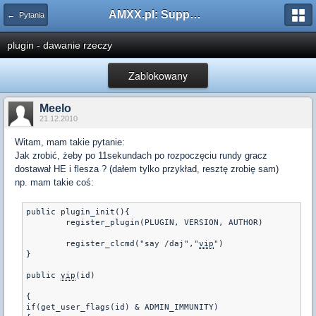
AMXX.pl: Support AMX Mod X i SourceMod
← Pytania
plugin - dawanie rzeczy
Zablokowany
Meelo
21.12.2010
Witam, mam takie pytanie:
Jak zrobić, żeby po 11sekundach po rozpoczęciu rundy gracz
dostawał HE i flesza ? (dałem tylko przykład, resztę zrobię sam)
np. mam takie coś:
public plugin_init(){

	register_plugin(PLUGIN, VERSION, AUTHOR)

	register_clcmd("say /daj","
vip
")

}

public 
vip
(id)

{

if(get_user_flags(id) & ADMIN_IMMUNITY)
