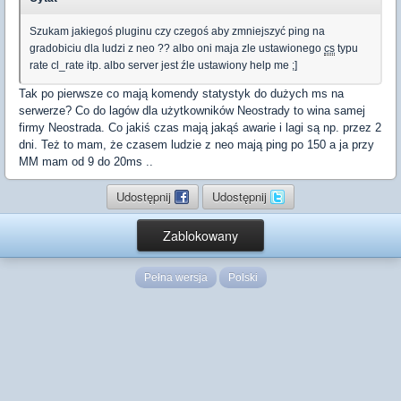
Szukam jakiegoś pluginu czy czegoś aby zmniejszyć ping na
gradobiciu dla ludzi z neo ?? albo oni maja zle ustawionego
cs
typu
rate cl_rate itp. albo server jest źle ustawiony help me ;]
Tak po pierwsze co mają komendy statystyk do dużych ms na
serwerze? Co do lagów dla użytkowników Neostrady to wina samej
firmy Neostrada. Co jakiś czas mają jakąś awarie i lagi są np. przez 2
dni. Też to mam, że czasem ludzie z neo mają ping po 150 a ja przy
MM mam od 9 do 20ms ..
Udostępnij
Udostępnij
Zablokowany
Pełna wersja
Polski