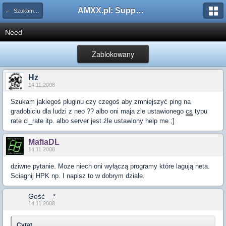
AMXX.pl: Support AMX Mod X i SourceMod
← Szukam pluginu
Need
Zablokowany
Hz
14.11.2008
Szukam jakiegoś pluginu czy czegoś aby zmniejszyć ping na
gradobiciu dla ludzi z neo ?? albo oni maja zle ustawionego
cs
typu
rate cl_rate itp. albo server jest źle ustawiony help me ;]
MafiaDL
14.11.2008
dziwne pytanie. Moze niech oni wyłączą programy które lagują neta.
Sciagnij HPK np. I napisz to w dobrym dziale.
Gość__*
14.11.2008
Cytat