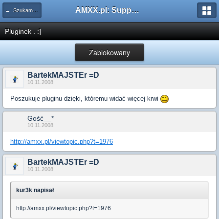
AMXX.pl: Support AMX Mod X i SourceMod
← Szukam pluginu
Pluginek . :]
Zablokowany
BartekMAJSTEr =D
10.11.2008
Poszukuje pluginu dzięki, któremu widać więcej krwi
Gość__*
10.11.2008
http://amxx.pl/viewtopic.php?t=1976
BartekMAJSTEr =D
10.11.2008
kur3k napisał
http://amxx.pl/viewtopic.php?t=1976