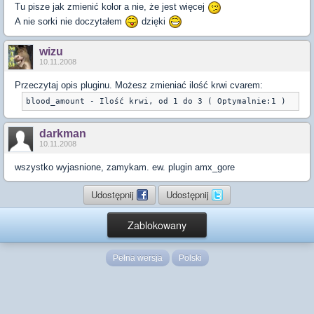
Tu pisze jak zmienić kolor a nie, że jest więcej
A nie sorki nie doczytałem
dzięki
wizu
10.11.2008
Przeczytaj opis pluginu. Możesz zmieniać ilość krwi cvarem:
blood_amount - Ilość krwi, od 1 do 3 ( Optymalnie:1 )
darkman
10.11.2008
wszystko wyjasnione, zamykam. ew. plugin amx_gore
Udostępnij
Udostępnij
Zablokowany
Pełna wersja
Polski