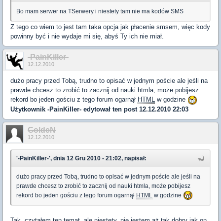
Bo mam serwer na TSerwery i niestety tam nie ma kodów SMS
Z tego co wiem to jest tam taka opcja jak płacenie smsem, więc kody
powinny być i nie wydaje mi się, abyś Ty ich nie miał.
-PainKiller-
12.12.2010
dużo pracy przed Tobą, trudno to opisać w jednym poście ale jeśli na
prawde chcesz to zrobić to zacznij od nauki htmla, może pobijesz
rekord bo jeden gościu z tego forum ogarnął
HTML
w godzine
Użytkownik
-PainKiller-
edytował ten post 12.12.2010 22:03
GoldeN
12.12.2010
'-PainKiller-', dnia 12 Gru 2010 - 21:02, napisał:
dużo pracy przed Tobą, trudno to opisać w jednym poście ale jeśli na
prawde chcesz to zrobić to zacznij od nauki htmla, może pobijesz
rekord bo jeden gościu z tego forum ogarnął
HTML
w godzine
Tak, czytałem ten temat, ale niestety, nie jestem aż tak dobry jak on.