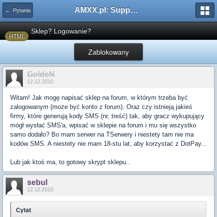
AMXX.pl: Support AMX Mod X i SourceMod
← Pytania
Sklep? Logowanie?
HTML
Zablokowany
GoldeN
12.12.2010
Witam! Jak mogę napisać sklep na forum, w którym trzeba być
zalogowanym (może być konto z forum). Oraz czy istnieją jakieś
firmy, które generują kody SMS (nr, treść) tak, aby gracz wykupujący
mógł wysłać SMS'a, wpisać w sklepie na forum i mu się wszystko
samo dodało? Bo mam serwer na TSerwery i niestety tam nie ma
kodów SMS. A niestety nie mam 18-stu lat, aby korzystać z DotPay...
Lub jak ktoś ma, to gotowy skrypt sklepu..
sebul
12.12.2010
Cytat