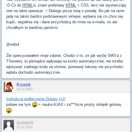
;D Co do
HTML
'a, znam podstawy
HTML
+ CSS, lecz nie wystarczają
one na takie operacje. ;/ Dlatego piszę tutaj o poradę. Bo jak na razie
jadę na takim bardzo podstawowym sklepie, wybiera się co chce się
kupić, wypełnia się i dane przychodzą do mnie na e-maila, no ale
chciałbym to bardziej uprościć.
@sebul
Źle sprecyzowałem moje zdanie. Chodzi o to, że jak wyślę SMS'a z
TSerwery, to pieniądze wpływają na konto automatycznie, nie trzeba
wpisywać żadnego kodu na stronie, ponieważ takowy nie przychodzi,
wpłata dochodzi automatycznie.
Kusek
12.12.2010
Instrukcja podłączenia Dotpay (v2)
pobaw się tym
+ nauka AJAX i za***iście prosty sklepik gotowy
GoldeN
12.12.2010