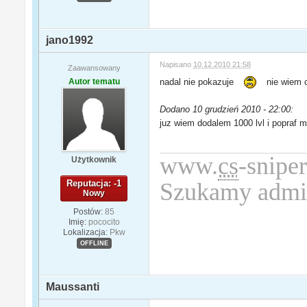
jano1992
Napisano
10.12.2010 21:58
Zaawansowany
Autor tematu
nadal nie pokazuje
nie wiem co
Dodano 10 grudzień 2010 - 22:00:
juz wiem dodalem 1000 lvl i popraf m
www.
cs
-sniper
Użytkownik
Reputacja: -1
Szukamy admi
Nowy
Postów:
85
Imię:
pococito
Lokalizacja:
Pkw
OFFLINE
Maussanti