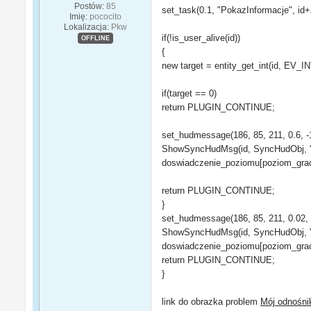
Postów:
85
set_task(0.1, "PokazInformacje"
Imię:
pococito
Lokalizacja:
Pkw
if(!is_user_alive(id))
OFFLINE
{
new target = entity_get_int(id, EV_IN
if(target == 0)
return PLUGIN_CONTINUE;
set_hudmessage(186, 85, 211, 0.6, -1.0
ShowSyncHudMsg(id, SyncHudObj, "Kl
doswiadczenie_poziomu[poziom_gracza
return PLUGIN_CONTINUE;
}
set_hudmessage(186, 85, 211, 0.02, 0.
ShowSyncHudMsg(id, SyncHudObj, "[K
doswiadczenie_poziomu[poziom_gracza
return PLUGIN_CONTINUE;
}
link do obrazka problem
Mój odnośni