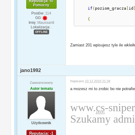
Reputacja: 47
Pomocny
if
(
poziom_gracza
[
id
Postów:
114
GG:
{
Imię:
Maussanti
Lokalizacja:
.
OFFLINE
Zamiast 201 wpisujesz tyle ile wkleił
jano1992
Napisano
10.12.2010 21:34
Zaawansowany
Autor tematu
a mozesz mi to zrobic bo nie potraf
www.
cs
-sniper
Szukamy admi
Użytkownik
Reputacja: -1