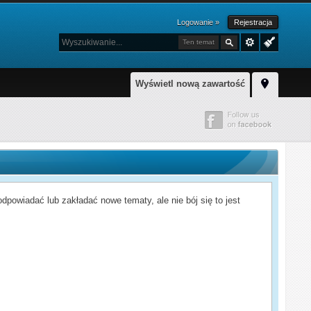
Logowanie »
Rejestracja
Ten temat
Wyświetl nową zawartość
powiadać lub zakładać nowe tematy, ale nie bój się to jest