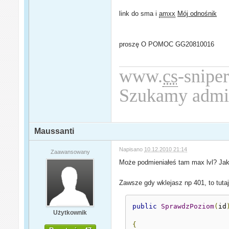
link do sma i
amxx
Mój odnośnik
proszę O POMOC GG20810016
www.
cs
-sniper
Szukamy admi
Maussanti
Napisano
10.12.2010 21:14
Zaawansowany
Może podmieniałeś tam max lvl? Jak t
Zawsze gdy wklejasz np 401, to tutaj
public
SprawdzPoziom
(
id
Użytkownik
{