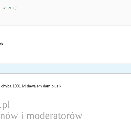
]
<
201
)
eś.
ie chyba 1001 lvl dawalem dam plusik
.pl
nów i moderatorów