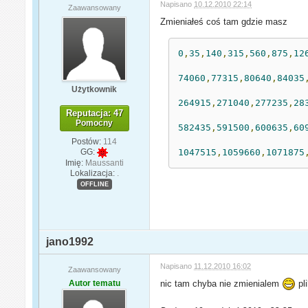
Napisano
10.12.2010 22:14
Zaawansowany
Zmieniałeś coś tam gdzie masz
0
,
35
,
140
,
315
,
560
,
875
,
12
74060
,
77315
,
80640
,
84035
Użytkownik
264915
,
271040
,
277235
,
28
Reputacja: 47
Pomocny
582435
,
591500
,
600635
,
60
Postów:
114
1047515
,
1059660
,
1071875
GG:
Imię:
Maussanti
Lokalizacja:
.
OFFLINE
jano1992
Napisano
11.12.2010 16:02
Zaawansowany
Autor tematu
nic tam chyba nie zmienialem
pl