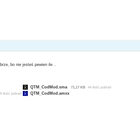
ze, bo nie jesteś pewien ile ..
QTM_CodMod.sma
71,17 KB
44 Ilość pobrań
QTM_CodMod.amxx
9 Ilość pobrań