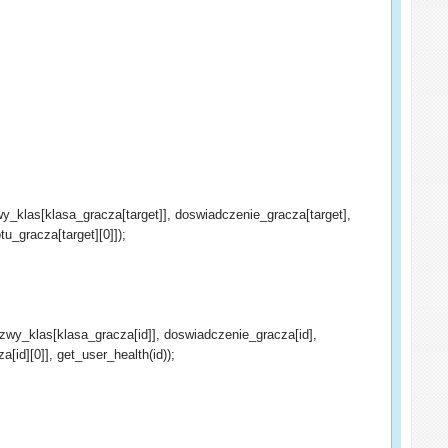
klas[klasa_gracza[target]], doswiadczenie_gracza[target],
_gracza[target][0]]);
wy_klas[klasa_gracza[id]], doswiadczenie_gracza[id],
d][0]], get_user_health(id));