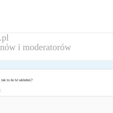
.pl
nów i moderatorów
ak to ile lvl wkleiłeś?
:
)