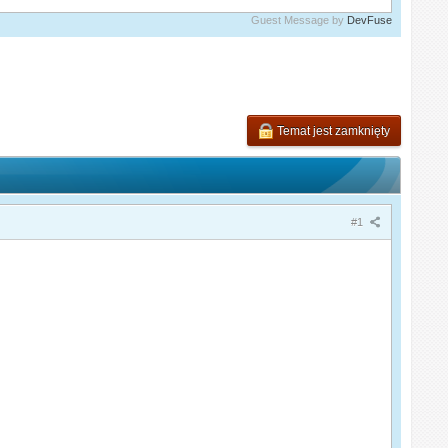
Guest Message by
DevFuse
Temat jest zamknięty
#1