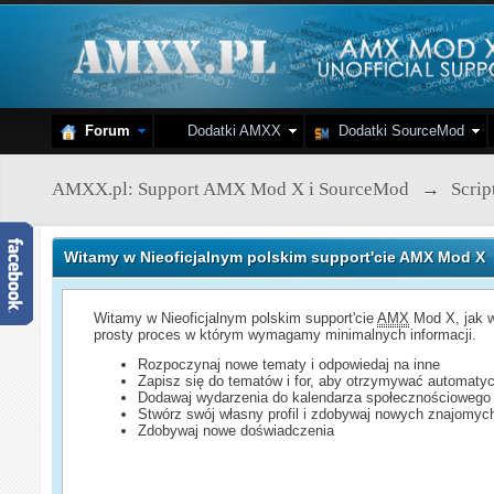
Forum
Dodatki AMXX
Dodatki SourceMod
AMXX.pl: Support AMX Mod X i SourceMod
→
Scri
Witamy w Nieoficjalnym polskim support'cie AMX Mod X
Witamy w Nieoficjalnym polskim support'cie
AMX
Mod X, jak w
prosty proces w którym wymagamy minimalnych informacji.
Rozpoczynaj nowe tematy i odpowiedaj na inne
Zapisz się do tematów i for, aby otrzymywać automatyc
Dodawaj wydarzenia do kalendarza społecznościowego
Stwórz swój własny profil i zdobywaj nowych znajomyc
Zdobywaj nowe doświadczenia