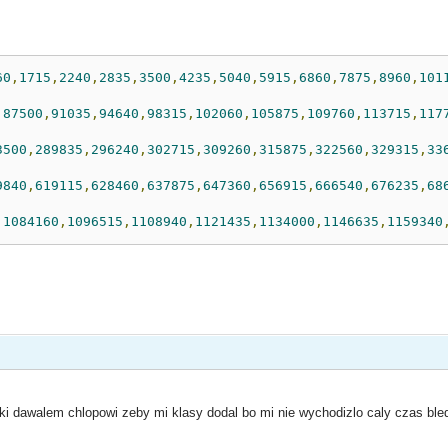
60
,
1715
,
2240
,
2835
,
3500
,
4235
,
5040
,
5915
,
6860
,
7875
,
8960
,
101
,
87500
,
91035
,
94640
,
98315
,
102060
,
105875
,
109760
,
113715
,
117
3500
,
289835
,
296240
,
302715
,
309260
,
315875
,
322560
,
329315
,
33
9840
,
619115
,
628460
,
637875
,
647360
,
656915
,
666540
,
676235
,
68
,
1084160
,
1096515
,
1108940
,
1121435
,
1134000
,
1146635
,
1159340
iki dawalem chlopowi zeby mi klasy dodal bo mi nie wychodizlo caly czas b