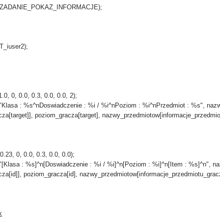
, id+ZADANIE_POKAZ_INFORMACJE);
T_iuser2);
, 0, 0.0, 0.3, 0.0, 0.0, 2);
asa : %s^nDoswiadczenie : %i / %i^nPoziom : %i^nPrzedmiot : %s", nazwy_
[target]], poziom_gracza[target], nazwy_przedmiotow[informacje_przedmiotu
23, 0, 0.0, 0.3, 0.0, 0.0);
lasa : %s]^n[Doswiadczenie : %i / %i]^n[Poziom : %i]^n[Item : %s]^n", naz
[id]], poziom_gracza[id], nazwy_przedmiotow[informacje_przedmiotu_gracza[i
k