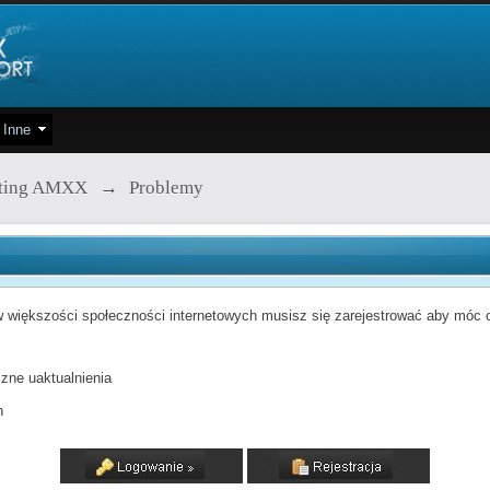
Inne
pting AMXX
→
Problemy
 większości społeczności internetowych musisz się zarejestrować aby móc od
zne uaktualnienia
h