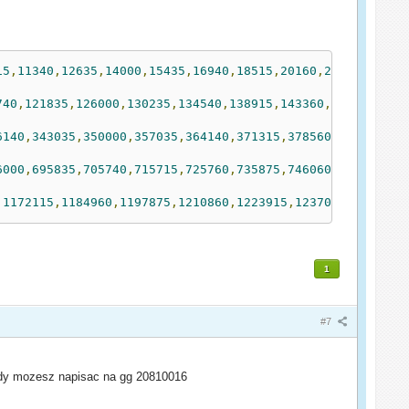
15
,
11340
,
12635
,
14000
,
15435
,
16940
,
18515
,
20160
,
21875
,
23660
740
,
121835
,
126000
,
130235
,
134540
,
138915
,
143360
,
147875
,
152
6140
,
343035
,
350000
,
357035
,
364140
,
371315
,
378560
,
385875
,
39
6000
,
695835
,
705740
,
715715
,
725760
,
735875
,
746060
,
756315
,
76
,
1172115
,
1184960
,
1197875
,
1210860
,
1223915
,
1237040
,
1250235
1
#7
ledy mozesz napisac na gg 20810016