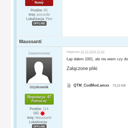
Nowy
Postów:
85
Imię:
pococito
Lokalizacja:
Pkw
OFFLINE
Maussanti
Napisano
10.12.2010 21:41
Zaawansowany
Łap dałem 1001, ale nie wiem czy dobr
Załączone pliki
QTM_CodMod.amxx
73,13 KB
Użytkownik
Reputacja: 47
Pomocny
Postów:
114
GG:
Imię:
Maussanti
Lokalizacja:
.
OFFLINE