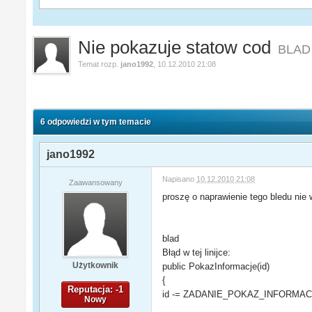
Nie pokazuje statow cod
BLAD
Temat rozp.
jano1992
,
10.12.2010 21:08
6 odpowiedzi w tym temacie
jano1992
Napisano
10.12.2010 21:08
Zaawansowany
proszę o naprawienie tego bledu nie 
blad
Błąd w tej linijce:
Użytkownik
public PokazInformacje(id)
{
Reputacja: -1
id -= ZADANIE_POKAZ_INFORMAC
Nowy