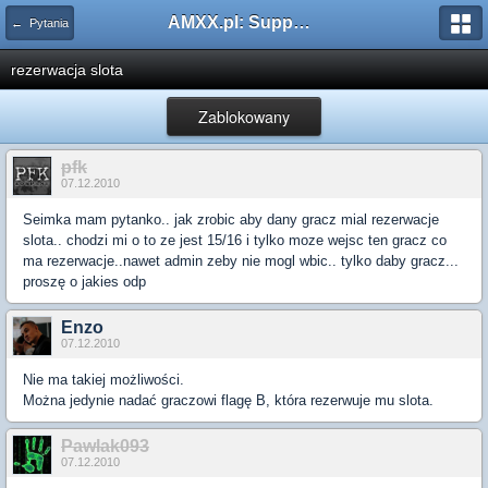
AMXX.pl: Support AMX Mod X i SourceMod
← Pytania
rezerwacja slota
Zablokowany
pfk
07.12.2010
Seimka mam pytanko.. jak zrobic aby dany gracz mial rezerwacje
slota.. chodzi mi o to ze jest 15/16 i tylko moze wejsc ten gracz co
ma rezerwacje..nawet admin zeby nie mogl wbic.. tylko daby gracz...
proszę o jakies odp
Enzo
07.12.2010
Nie ma takiej możliwości.
Można jedynie nadać graczowi flagę B, która rezerwuje mu slota.
Pawlak093
07.12.2010