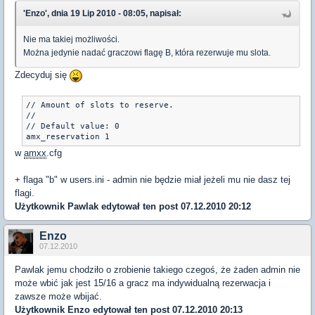
'Enzo', dnia 19 Lip 2010 - 08:05, napisał:
Nie ma takiej możliwości.
Można jedynie nadać graczowi flagę B, która rezerwuje mu slota.
Zdecyduj się
// Amount of slots to reserve.

//

// Default value: 0

amx_reservation 1
w
amxx
.cfg
+ flaga "b" w users.ini - admin nie będzie miał jeżeli mu nie dasz tej
flagi.
Użytkownik
Pawlak
edytował ten post 07.12.2010 20:12
Enzo
07.12.2010
Pawlak jemu chodziło o zrobienie takiego czegoś, że żaden admin nie
może wbić jak jest 15/16 a gracz ma indywidualną rezerwacja i
zawsze może wbijać.
Użytkownik
Enzo
edytował ten post 07.12.2010 20:13