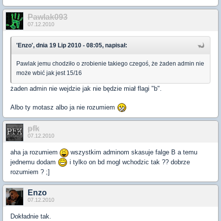
Pawlak093
07.12.2010
'Enzo', dnia 19 Lip 2010 - 08:05, napisał:
Pawlak jemu chodziło o zrobienie takiego czegoś, że żaden admin nie
może wbić jak jest 15/16
żaden admin nie wejdzie jak nie będzie miał flagi "b".
Albo ty motasz albo ja nie rozumiem
pfk
07.12.2010
aha ja rozumiem
wszystkim adminom skasuje falge B a temu
jednemu dodam
i tylko on bd mogl wchodzic tak ?? dobrze
rozumiem ? ;]
Enzo
07.12.2010
Dokładnie tak.