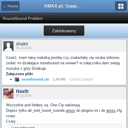
AMXX.pl: Support AMX Mod X i SourceMod
← Pytania
RoundSound Problem
Zablokowany
shakir
06.12.2010
Cześć, mam taką malutką prośbę czy znalazłaby się osoba skłonna
zrobić mi działające roundsound na serwer? w załączniku dam swoją
muzykę z góry Dziękuje.
Załączone pliki
roundsound.rar
1,49 MB
53 Ilość pobrań
Hax0r
07.12.2010
Wszystkie pod foldery są. One Cię nakierują.
Dopisz tylko alt_end_round_sounds.
amxx
do plugins.ini i do
amxx
.cfg
cvary.
Cvary :
//roundosund
