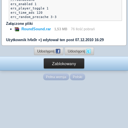
ers_enabled 1

ers_player_toggle 1

erc_time_ads 120

erc_random_precache 3-3
Załączone pliki
RoundSound.rar
1,53 MB
76 Ilość pobrań
Użytkownik
h4x0r =)
edytował ten post 07.12.2010 16:29
Udostępnij
Udostępnij
Zablokowany
Pełna wersja
Polski