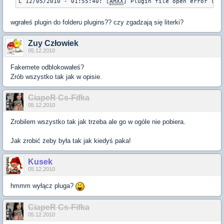
L 12/05/2010 - 01:55:40: [
AMXX
] Plugin file open error (pl
wgrałeś plugin do folderu plugins?? czy zgadzają się literki?
Zuy Człowiek
05.12.2010
Fakemete odblokowałeś?
Zrób wszystko tak jak w opisie.
CiapeR Cs-Fifka
05.12.2010
Zrobilem wszystko tak jak trzeba ale go w ogóle nie pobiera.
Jak zrobić żeby była tak jak kiedyś paka!
Kusek
05.12.2010
hmmm wyłącz pluga?
CiapeR Cs-Fifka
05.12.2010