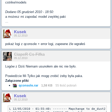
cstrike/models
Dodano 05 grudzień 2010 - 18:50:
a możesz mi zapodać model zwykłej paki
...
Kusek
05.12.2010
pokaż logi z qconsole + error logi, zapewne źle wgrałeś
CiapeR Cs-Fifka
05.12.2010
Logów z Dziś Niemam usunołem ale nic nie było.
Powiedźcie Mi Tylko jak mogę zrobić żeby była paka.
Załączone pliki
qconsole.rar
1,58 KB
55 Ilość pobrań
Kusek
05.12.2010
L 12/05/2010 - 01:55:40: -------- Mapchange to de_dust2 ---