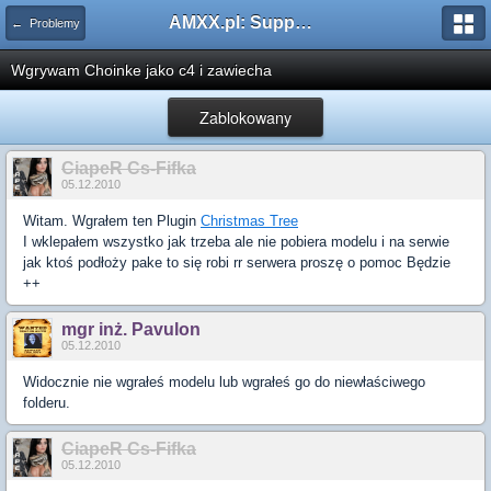
AMXX.pl: Support AMX Mod X i SourceMod
← Problemy
Wgrywam Choinke jako c4 i zawiecha
Zablokowany
CiapeR Cs-Fifka
05.12.2010
Witam. Wgrałem ten Plugin
Christmas Tree
I wklepałem wszystko jak trzeba ale nie pobiera modelu i na serwie
jak ktoś podłoży pake to się robi rr serwera proszę o pomoc Będzie
++
mgr inż. Pavulon
05.12.2010
Widocznie nie wgrałeś modelu lub wgrałeś go do niewłaściwego
folderu.
CiapeR Cs-Fifka
05.12.2010