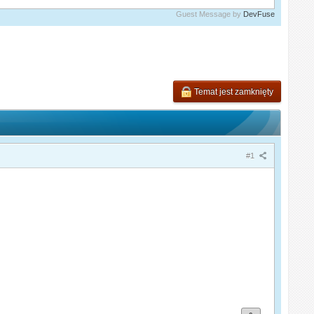
Guest Message by
DevFuse
Temat jest zamknięty
#1