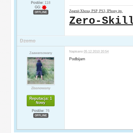
Postów:
118
GG:
Zgarnij Xboxa, PSP, PS3, IPhony itp.
OFFLINE
Zero-Skil
Dzemo
Napisano
05.12.2010 20:54
Zaawansowany
Podbijam
Zbanowany
Reputacja: 1
Nowy
Postów:
76
OFFLINE