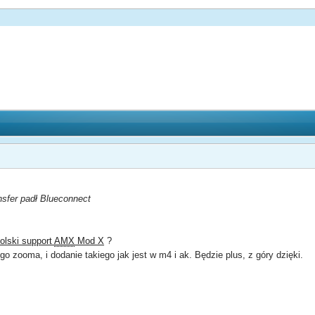
sfer padł Blueconnect
olski support
AMX
Mod X
?
o zooma, i dodanie takiego jak jest w m4 i ak. Będzie plus, z góry dzięki.