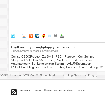
Użytkownicy przeglądający ten temat: 0
0 użytkowników, 0 gości, 0 anonimowych
Coinsy CSGOPolygon Za SMS, PSC , Przelew - CoinSell.pro
Skiny do CS:GO za SMS, PSC, Przelew - CSGOPaka.com
Automatyczny Bot Levelowania Steam - LVLUPSteam.com
CSGO Gambling Sites and Free Betting Codes - DreamCodes.gg
💸 
AMXX.pl: Support AMX Mod X i SourceMod
→
Scripting AMXX
→
Pluginy
Zmień styl
Polski
Oznacz jako przeczytane
Pomoc