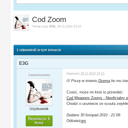
Cod Zoom
Temat rozp.
E3G
,
28.11.2010 23:10
1 odpowiedź w tym temacie
E3G
Napisano
28.11.2010 23:10
Zaawansowany
/// Piszę w imieniu
Dzema
bo mu tran
Cześć, może mi ktoś to przerobić:
Cod
Weapons Zooms - Nieoficjalny p
Chodzi o usuniecie ze scouta zwykłeg
Użytkownik
Dodano 30 listopad 2010 - 21:09:
Reputacja: 6
Odśwież
am
Nowy