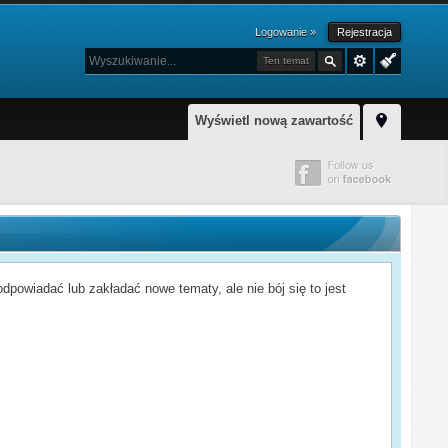
Logowanie »
Rejestracja
Ten temat
Wyświetl nową zawartość
powiadać lub zakładać nowe tematy, ale nie bój się to jest