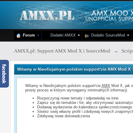
Forum
Dodatki AMXX
Dodatki SourceMod
AMXX.pl: Support AMX Mod X i SourceMod
→
Scri
Witamy w Nieoficjalnym polskim support'cie AMX Mod X
Witamy w Nieoficjalnym polskim support'cie
AMX
Mod X, jak w
prosty proces w którym wymagamy minimalnych informacji.
Rozpoczynaj nowe tematy i odpowiedaj na inne
Zapisz się do tematów i for, aby otrzymywać automatyc
Dodawaj wydarzenia do kalendarza społecznościowego
Stwórz swój własny profil i zdobywaj nowych znajomyc
Zdobywaj nowe doświadczenia