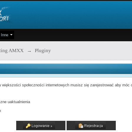
Inne
pting AMXX
→
Pluginy
 większości społeczności internetowych musisz się zarejestrować aby móc od
zne uaktualnienia
h