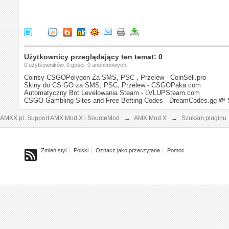
Użytkownicy przeglądający ten temat: 0
0 użytkowników, 0 gości, 0 anonimowych
Coinsy CSGOPolygon Za SMS, PSC , Przelew - CoinSell.pro
Skiny do CS:GO za SMS, PSC, Przelew - CSGOPaka.com
Automatyczny Bot Levelowania Steam - LVLUPSteam.com
CSGO Gambling Sites and Free Betting Codes - DreamCodes.gg
💸 
AMXX.pl: Support AMX Mod X i SourceMod
→
AMX Mod X
→
Szukam pluginu
Zmień styl
Polski
Oznacz jako przeczytane
Pomoc