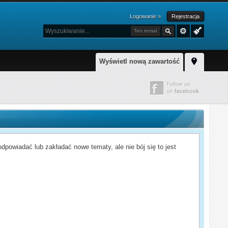
Logowanie »
Rejestracja
Ten temat
Wyświetl nową zawartość
powiadać lub zakładać nowe tematy, ale nie bój się to jest