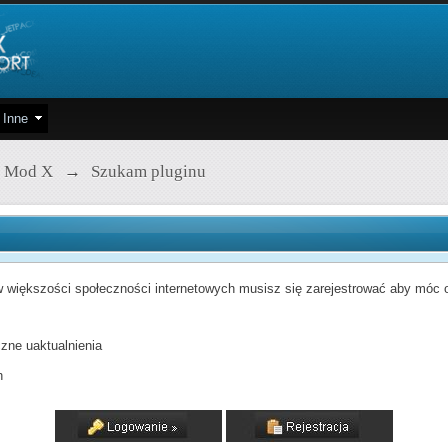
Inne
 Mod X
→
Szukam pluginu
 większości społeczności internetowych musisz się zarejestrować aby móc od
zne uaktualnienia
h