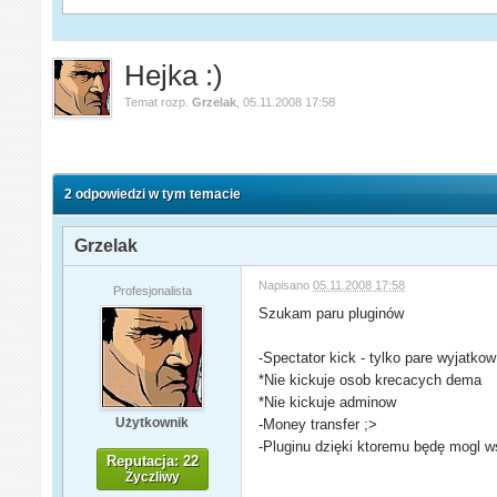
Hejka :)
Temat rozp.
Grzelak
,
05.11.2008 17:58
2 odpowiedzi w tym temacie
Grzelak
Napisano
05.11.2008 17:58
Profesjonalista
Szukam paru pluginów
-Spectator kick - tylko pare wyjatkow
*Nie kickuje osob krecacych dema
*Nie kickuje adminow
Użytkownik
-Money transfer ;>
-Pluginu dzięki ktoremu będę mogl ws
Reputacja: 22
Życzliwy