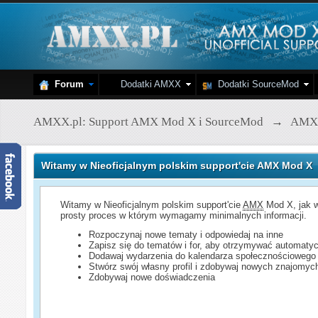
Forum
Dodatki AMXX
Dodatki SourceMod
AMXX.pl: Support AMX Mod X i SourceMod
→
AMX
Witamy w Nieoficjalnym polskim support'cie AMX Mod X
Witamy w Nieoficjalnym polskim support'cie
AMX
Mod X, jak w
prosty proces w którym wymagamy minimalnych informacji.
Rozpoczynaj nowe tematy i odpowiedaj na inne
Zapisz się do tematów i for, aby otrzymywać automatyc
Dodawaj wydarzenia do kalendarza społecznościowego
Stwórz swój własny profil i zdobywaj nowych znajomyc
Zdobywaj nowe doświadczenia