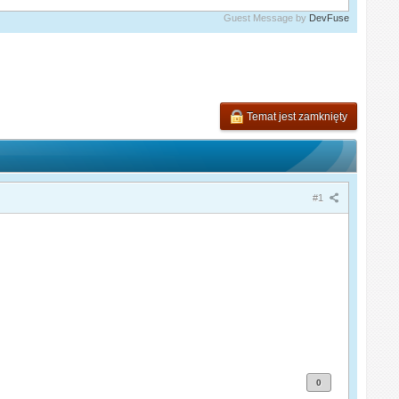
Guest Message by
DevFuse
Temat jest zamknięty
#1
0