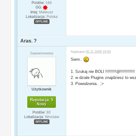
Postów:
166
GG:
Imię:
Mateusz
Lokalizacja:
Polska
OFFLINE
Aras. ?
Napisano
05.11.2008 18:50
Zaawansowany
Siem..
1. Szukaj nie BOLI !!!!!!!!!@!!!!!!!!!!!!
2. w dziale Plugins znajdziesz to ws
3. Powodzenia.. ;>
Użytkownik
Reputacja: 5
Nowy
Postów:
80
Lokalizacja:
Wrocław
OFFLINE