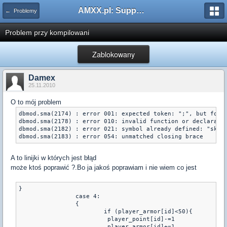
AMXX.pl: Support AMX Mod X i SourceMod
← Problemy
Problem przy kompilowani
Zablokowany
Damex
25.11.2010
O to mój problem
dbmod.sma(2174) : error 001: expected token: ";", but found
dbmod.sma(2178) : error 010: invalid function or declaratio
dbmod.sma(2182) : error 021: symbol already defined: "skill
dbmod.sma(2183) : error 054: unmatched closing brace
A to linijki w których jest błąd
może ktoś poprawić ?.Bo ja jakoś poprawiam i nie wiem co jest
}

		case 4: 

		{	

			if (player_armor[id]<50){

                         player_point[id]-=1

                         player_armor[id]+=1
