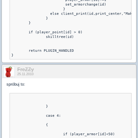
                         set_armorchange(id)

			}

                  else client_print(id,print_center,"Maksymalny p
		}

	}

	if (player_point[id] > 0) 

		skilltree(id)

	return PLUGIN_HANDLED

FreZZy
25.11.2010
spróbuj to:
		}
		case 4: 
		{	
			if (player_armor[id]<50)