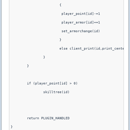
                        {
                         player_point[id]-=1
                         player_armor[id]+=1
                         set_armorchange(id)
			}
                        else client_print(id,print_center,
		}
	}
	if (player_point[id] > 0) 
		skilltree(id)
	return PLUGIN_HANDLED